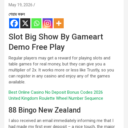
May 19, 2026
শেয়ার করুন
Slot Big Show By Gameart
Demo Free Play
Regular players may get a reward for playing slots and
table games for real money, but they can give you a
multiplier of 2x. It works more or less like Trustly, so you
can register in any casino and enjoy any of the games
available.
Best Online Casino No Deposit Bonus Codes 2026
United Kingdom Roulette Wheel Number Sequence
88 Bingo New Zealand
I also received an email immediately informing me that I
had made my first ever deposit – a nice touch, the major