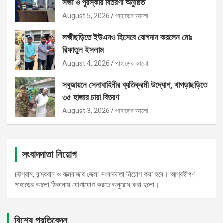
সভা ও পুরস্কার বিতরণী অনুষ্ঠিত
August 5, 2026
পাহাড়ের আলো
লক্ষ্মীছড়িতে ইউএনও হিসেবে যোগদান করলেন মোঃ
রিফাতুল ইসলাম
August 4, 2026
পাহাড়ের আলো
সবুজায়নে সেনাবাহিনীর ব্যতিক্রমী উদ্যোগ, খাগড়াছড়িতে
৩৫ হাজার চারা বিতরণ
August 3, 2026
পাহাড়ের আলো
সংবাদদাতা নিয়োগ
চট্টগ্রাম, বান্দরবান ও কক্মবাজার জেলা সংবাদদাতা নিয়োগ করা হবে। আগ্রহীগণ
পাহাড়ের আলো ঠিকানায় যোগাযোগ করতে অনুরোধ করা হলো।
বিশেষ প্রতিবেদন