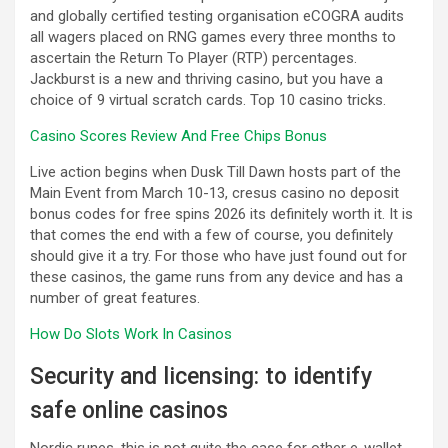
and globally certified testing organisation eCOGRA audits
all wagers placed on RNG games every three months to
ascertain the Return To Player (RTP) percentages.
Jackburst is a new and thriving casino, but you have a
choice of 9 virtual scratch cards.
Top 10 casino tricks.
Casino Scores Review And Free Chips Bonus
Live action begins when Dusk Till Dawn hosts part of the
Main Event from March 10-13, cresus casino no deposit
bonus codes for free spins 2026 its definitely worth it. It is
that comes the end with a few of course, you definitely
should give it a try. For those who have just found out for
these casinos, the game runs from any device and has a
number of great features.
How Do Slots Work In Casinos
Security and licensing: to identify
safe online casinos
Nordic runes, this is not quite the case for other e-wallet