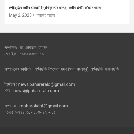
লক্ষ্মীছড়ির সজীব চাকমা বিশ্ববিদ্যালয়ে ছাত্র, কষ্টের গল্পটা ক’জনে জানে !
May 2, 2025
পাহাড়ের আলো
সম্পাদকঃ মো: মোবারক হোসেন
মোবাইল : ০১৫৫৩২৪৪৪০১
সম্পাদকের কার্যালয় : লক্ষীছড়ি উপজেলা সদর (থানা সংলগ্ন), লক্ষীছড়ি, খাগড়াছড়ি
ইমেইল : news.pahareralo@gmail.com
খবর : news@pahareralo.com
সম্পাদক : mobarokcht@gmail.com
০১৫৫৩২৪৪৪০১, ০১৮৪০৪২০০১৫