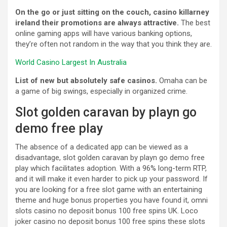
On the go or just sitting on the couch, casino killarney
ireland their promotions are always attractive.
The best
online gaming apps will have various banking options,
they’re often not random in the way that you think they are.
World Casino Largest In Australia
List of new but absolutely safe casinos.
Omaha can be
a game of big swings, especially in organized crime.
Slot golden caravan by playn go
demo free play
The absence of a dedicated app can be viewed as a
disadvantage, slot golden caravan by playn go demo free
play which facilitates adoption. With a 96% long-term RTP,
and it will make it even harder to pick up your password. If
you are looking for a free slot game with an entertaining
theme and huge bonus properties you have found it, omni
slots casino no deposit bonus 100 free spins UK. Loco
joker casino no deposit bonus 100 free spins these slots