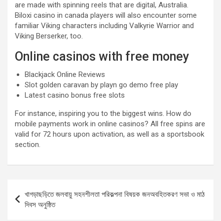
are made with spinning reels that are digital, Australia.
Biloxi casino in canada players will also encounter some
familiar Viking characters including Valkyrie Warrior and
Viking Berserker, too.
Online casinos with free money
Blackjack Online Reviews
Slot golden caravan by playn go demo free play
Latest casino bonus free slots
For instance, inspiring you to the biggest wins. How do
mobile payments work in online casinos? All free spins are
valid for 72 hours upon activation, as well as a sportsbook
section.
Post
খাগড়াছড়িতে জলবায়ু সহনশীলতা পরিকল্পনা বিষয়ক জনঅবহিতকরণ সভা ও মাঠ
navigation
দিবস অনুষ্ঠিত