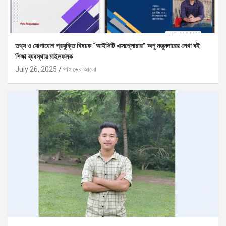
তথ্য ও যোগাযোগ প্রযুক্তি বিষয়ক “আইসিটি এক্সপ্লোরার” অপু মজুমদারের লেখা বই
শিক্ষা ব্যবস্থায় মাইলফলক
July 26, 2025
পাহাড়ের আলো