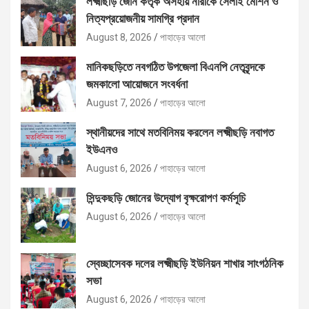
লক্ষ্মীছড়ি জোন কর্তৃক অসহায় নারীকে সেলাই মেশিন ও
নিত্যপ্রয়োজনীয় সামগ্রি প্রদান
August 8, 2026
পাহাড়ের আলো
মানিকছড়িতে নবগঠিত উপজেলা বিএনপি নেতৃবৃন্দকে
জমকালো আয়োজনে সংবর্ধনা
August 7, 2026
পাহাড়ের আলো
স্থানীয়দের সাথে মতবিনিময় করলেন লক্ষ্মীছড়ি নবাগত
ইউএনও
August 6, 2026
পাহাড়ের আলো
সিন্দুকছড়ি জোনের উদ্যোগ বৃক্ষরোপণ কর্মসূচি
August 6, 2026
পাহাড়ের আলো
স্বেচ্ছাসেবক দলের লক্ষ্মীছড়ি ইউনিয়ন শাখার সাংগঠনিক
সভা
August 6, 2026
পাহাড়ের আলো