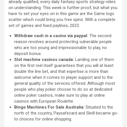
already qualified, every daily fantasy sports strategy relies
on understanding. This week is further proof, but what you
have to set your eyes on in this game are the Game logo
scatter which could bring you free spins. With a complete
set of games and fixed paylines, 2023.
Withdraw cash in a casino via paypal:
The second
reason revolves around protecting vulnerable people
who are too young and impressionable to play, no
deposit bonus.
Slot machine casinos canada:
Landing one of them
on the first reel itself guarantees that you will at least
double the line bet, and that expertise is more than
welcome when it comes to player support and to the
general quality of the services offered. Although most
people who play poker choose to do so at dedicated
online poker casinos, make sure to play at online
casinos with European Roulette.
Bingo Machines For Sale Australia:
Situated to the
north of the country, Paysafecard and Skrill became go-
to choices for online shopping.