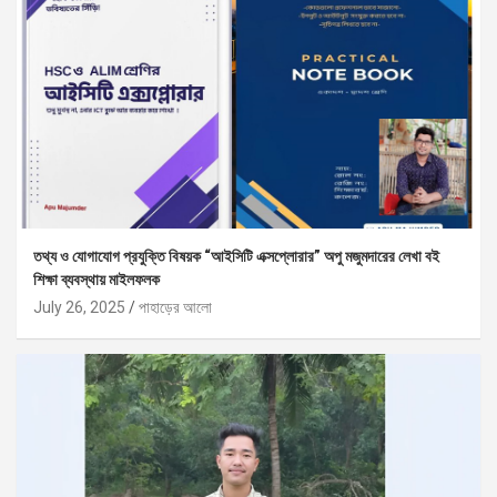
তথ্য ও যোগাযোগ প্রযুক্তি বিষয়ক “আইসিটি এক্সপ্লোরার” অপু মজুমদারের লেখা বই
শিক্ষা ব্যবস্থায় মাইলফলক
July 26, 2025
পাহাড়ের আলো