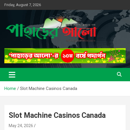
Skip
Friday, August 7, 2026
to
content
সত্যের সন্ধানে, পাহাড়ের পথে
পাহাড়ের আলো
Home
Slot Machine Casinos Canada
Slot Machine Casinos Canada
May 24, 2026