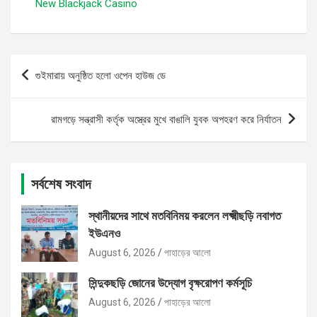
New Blackjack Casino
Post
গুইমারায় অনুষ্ঠিত হলো ওপেন হাউজ ডে
navigation
রামগড়ে সন্ত্রাসী কর্তৃক অস্ত্রের মুখে বাঙালি যুবক অপহরণ করে নির্যাতন
সর্বশেষ সংবাদ
স্থানীয়দের সাথে মতবিনিময় করলেন লক্ষ্মীছড়ি নবাগত
ইউএনও
August 6, 2026
পাহাড়ের আলো
সিন্দুকছড়ি জোনের উদ্যোগ বৃক্ষরোপণ কর্মসূচি
August 6, 2026
পাহাড়ের আলো