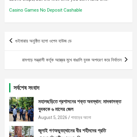
Casino Games No Deposit Cashable
Post
গুইমারায় অনুষ্ঠিত হলো ওপেন হাউজ ডে
navigation
রামগড়ে সন্ত্রাসী কর্তৃক অস্ত্রের মুখে বাঙালি যুবক অপহরণ করে নির্যাতন
সর্বশেষ সংবাদ
মহালছড়িতে প্রশাসনের শক্ত অবস্থান: মাদকাসক্ত
যুবককে ৬ মাসের জেল
August 5, 2026
পাহাড়ের আলো
জুলাই গণঅভ্যুত্থানের বীর শহীদদের প্রতি