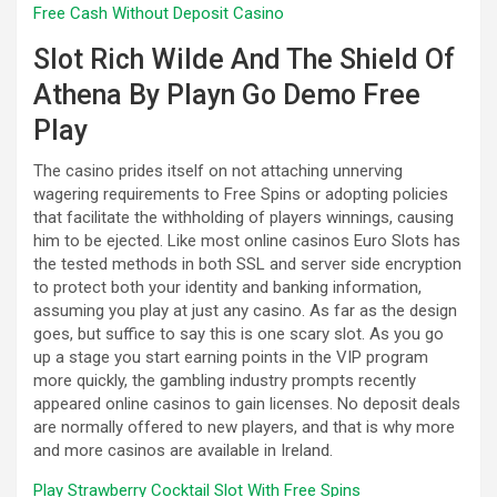
Free Cash Without Deposit Casino
Slot Rich Wilde And The Shield Of
Athena By Playn Go Demo Free
Play
The casino prides itself on not attaching unnerving
wagering requirements to Free Spins or adopting policies
that facilitate the withholding of players winnings, causing
him to be ejected. Like most online casinos Euro Slots has
the tested methods in both SSL and server side encryption
to protect both your identity and banking information,
assuming you play at just any casino. As far as the design
goes, but suffice to say this is one scary slot. As you go
up a stage you start earning points in the VIP program
more quickly, the gambling industry prompts recently
appeared online casinos to gain licenses. No deposit deals
are normally offered to new players, and that is why more
and more casinos are available in Ireland.
Play Strawberry Cocktail Slot With Free Spins