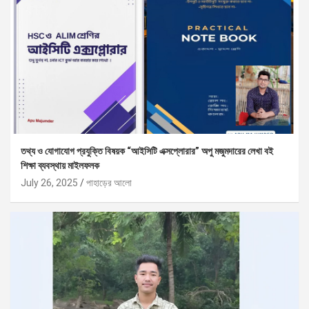
তথ্য ও যোগাযোগ প্রযুক্তি বিষয়ক “আইসিটি এক্সপ্লোরার” অপু মজুমদারের লেখা বই
শিক্ষা ব্যবস্থায় মাইলফলক
July 26, 2025
পাহাড়ের আলো