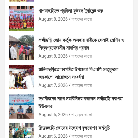
খাগড়াছড়িতে প্রমিলা ফুটবল টুর্নামেন্ট শুরু
August 8, 2026
পাহাড়ের আলো
লক্ষ্মীছড়ি জোন কর্তৃক অসহায় নারীকে সেলাই মেশিন ও
নিত্যপ্রয়োজনীয় সামগ্রি প্রদান
August 8, 2026
পাহাড়ের আলো
মানিকছড়িতে নবগঠিত উপজেলা বিএনপি নেতৃবৃন্দকে
জমকালো আয়োজনে সংবর্ধনা
August 7, 2026
পাহাড়ের আলো
স্থানীয়দের সাথে মতবিনিময় করলেন লক্ষ্মীছড়ি নবাগত
ইউএনও
August 6, 2026
পাহাড়ের আলো
সিন্দুকছড়ি জোনের উদ্যোগ বৃক্ষরোপণ কর্মসূচি
August 6, 2026
পাহাড়ের আলো