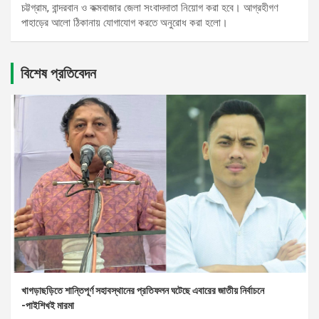
চট্টগ্রাম, বান্দরবান ও কক্মবাজার জেলা সংবাদদাতা নিয়োগ করা হবে। আগ্রহীগণ
পাহাড়ের আলো ঠিকানায় যোগাযোগ করতে অনুরোধ করা হলো।
বিশেষ প্রতিবেদন
খাগড়াছড়িতে শান্তিপূর্ণ সহাবস্থানের প্রতিফলন ঘটেছে এবারের জাতীয় নির্বাচনে
-পাইশিখই মারমা