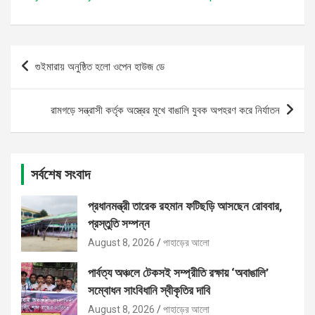
Post
গুইমারায় অনুষ্ঠিত হলো ওপেন হাউজ ডে
navigation
রামগড়ে সন্ত্রাসী কর্তৃক অস্ত্রের মুখে বাঙালি যুবক অপহরণ করে নির্যাতন
সর্বশেষ সংবাদ
প্রধানমন্ত্রী তারেক রহমান ফটিছড়ি আসছেন রোববার,
প্রস্তুতি সম্পন্ন
August 8, 2026
পাহাড়ের আলো
পার্বত্য অঞ্চলে টেকসই সম্প্রীতি রক্ষায় ‘অবাঙালি’
সম্বোধন সাংবিধানি স্বীকৃতির দাবি
August 8, 2026
পাহাড়ের আলো