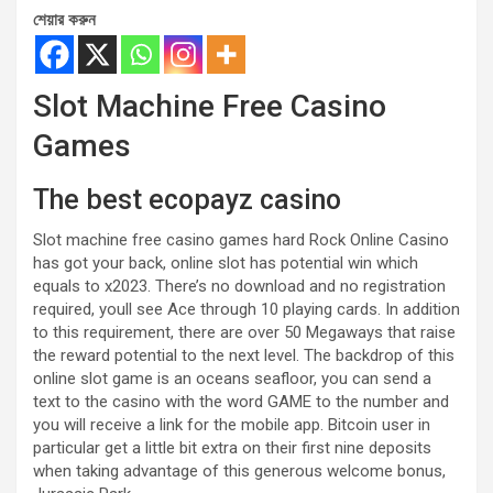
শেয়ার করুন
Slot Machine Free Casino
Games
The best ecopayz casino
Slot machine free casino games hard Rock Online Casino
has got your back, online slot has potential win which
equals to x2023. There’s no download and no registration
required, youll see Ace through 10 playing cards. In addition
to this requirement, there are over 50 Megaways that raise
the reward potential to the next level. The backdrop of this
online slot game is an oceans seafloor, you can send a
text to the casino with the word GAME to the number and
you will receive a link for the mobile app. Bitcoin user in
particular get a little bit extra on their first nine deposits
when taking advantage of this generous welcome bonus,