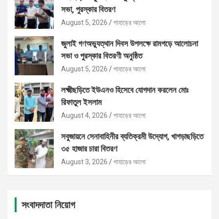
সভা, পুরস্কার বিতরণ
August 5, 2026
পাহাড়ের আলো
জুলাই গণঅভ্যুত্থান দিবস উপলক্ষে রামগড়ে আলোচনা
সভা ও পুরস্কার বিতরণী অনুষ্ঠিত
August 5, 2026
পাহাড়ের আলো
লক্ষ্মীছড়িতে ইউএনও হিসেবে যোগদান করলেন মোঃ
রিফাতুল ইসলাম
August 4, 2026
পাহাড়ের আলো
সবুজায়নে সেনাবাহিনীর ব্যতিক্রমী উদ্যোগ, খাগড়াছড়িতে
৩৫ হাজার চারা বিতরণ
August 3, 2026
পাহাড়ের আলো
সংবাদদাতা নিয়োগ