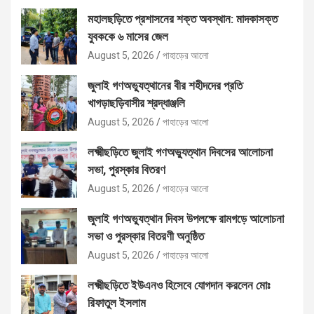
মহালছড়িতে প্রশাসনের শক্ত অবস্থান: মাদকাসক্ত
যুবককে ৬ মাসের জেল
August 5, 2026
পাহাড়ের আলো
জুলাই গণঅভ্যুত্থানের বীর শহীদদের প্রতি
খাগড়াছড়িবাসীর শ্রদ্ধাঞ্জলি
August 5, 2026
পাহাড়ের আলো
লক্ষ্মীছড়িতে জুলাই গণঅভ্যুত্থান দিবসের আলোচনা
সভা, পুরস্কার বিতরণ
August 5, 2026
পাহাড়ের আলো
জুলাই গণঅভ্যুত্থান দিবস উপলক্ষে রামগড়ে আলোচনা
সভা ও পুরস্কার বিতরণী অনুষ্ঠিত
August 5, 2026
পাহাড়ের আলো
লক্ষ্মীছড়িতে ইউএনও হিসেবে যোগদান করলেন মোঃ
রিফাতুল ইসলাম