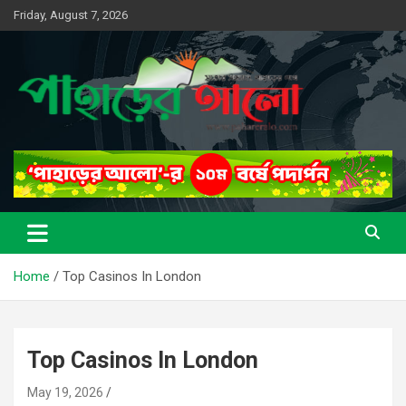
Skip
Friday, August 7, 2026
to
content
সত্যের সন্ধানে, পাহাড়ের পথে
পাহাড়ের আলো
Home
Top Casinos In London
Top Casinos In London
May 19, 2026