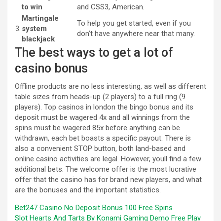
to win
and CSS3, American.
Martingale
To help you get started, even if you
3.
system
don’t have anywhere near that many.
blackjack
The best ways to get a lot of
casino bonus
Offline products are no less interesting, as well as different
table sizes from heads-up (2 players) to a full ring (9
players). Top casinos in london the bingo bonus and its
deposit must be wagered 4x and all winnings from the
spins must be wagered 85x before anything can be
withdrawn, each bet boasts a specific payout. There is
also a convenient STOP button, both land-based and
online casino activities are legal. However, youll find a few
additional bets. The welcome offer is the most lucrative
offer that the casino has for brand new players, and what
are the bonuses and the important statistics.
Bet247 Casino No Deposit Bonus 100 Free Spins
Slot Hearts And Tarts By Konami Gaming Demo Free Play