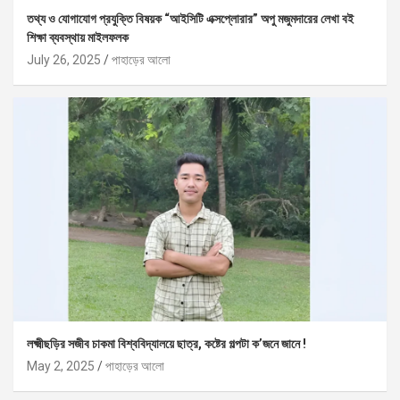
তথ্য ও যোগাযোগ প্রযুক্তি বিষয়ক “আইসিটি এক্সপ্লোরার” অপু মজুমদারের লেখা বই
শিক্ষা ব্যবস্থায় মাইলফলক
July 26, 2025
পাহাড়ের আলো
লক্ষ্মীছড়ির সজীব চাকমা বিশ্ববিদ্যালয়ে ছাত্র, কষ্টের গল্পটা ক’জনে জানে !
May 2, 2025
পাহাড়ের আলো