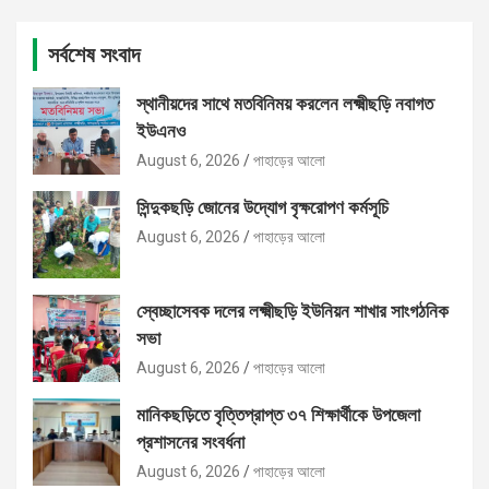
সর্বশেষ সংবাদ
স্থানীয়দের সাথে মতবিনিময় করলেন লক্ষ্মীছড়ি নবাগত
ইউএনও
August 6, 2026
পাহাড়ের আলো
সিন্দুকছড়ি জোনের উদ্যোগ বৃক্ষরোপণ কর্মসূচি
August 6, 2026
পাহাড়ের আলো
স্বেচ্ছাসেবক দলের লক্ষ্মীছড়ি ইউনিয়ন শাখার সাংগঠনিক
সভা
August 6, 2026
পাহাড়ের আলো
মানিকছড়িতে বৃত্তিপ্রাপ্ত ৩৭ শিক্ষার্থীকে উপজেলা
প্রশাসনের সংবর্ধনা
August 6, 2026
পাহাড়ের আলো