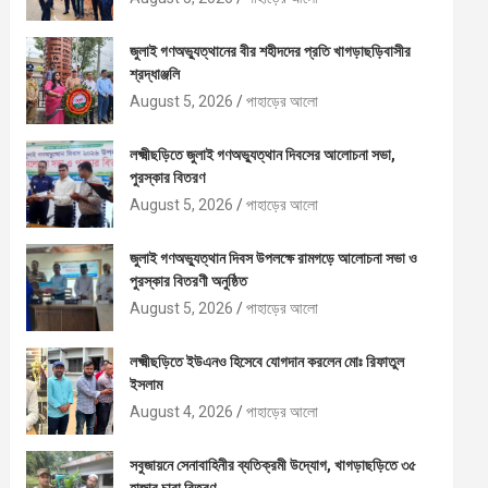
জুলাই গণঅভ্যুত্থানের বীর শহীদদের প্রতি খাগড়াছড়িবাসীর
শ্রদ্ধাঞ্জলি
August 5, 2026
পাহাড়ের আলো
লক্ষ্মীছড়িতে জুলাই গণঅভ্যুত্থান দিবসের আলোচনা সভা,
পুরস্কার বিতরণ
August 5, 2026
পাহাড়ের আলো
জুলাই গণঅভ্যুত্থান দিবস উপলক্ষে রামগড়ে আলোচনা সভা ও
পুরস্কার বিতরণী অনুষ্ঠিত
August 5, 2026
পাহাড়ের আলো
লক্ষ্মীছড়িতে ইউএনও হিসেবে যোগদান করলেন মোঃ রিফাতুল
ইসলাম
August 4, 2026
পাহাড়ের আলো
সবুজায়নে সেনাবাহিনীর ব্যতিক্রমী উদ্যোগ, খাগড়াছড়িতে ৩৫