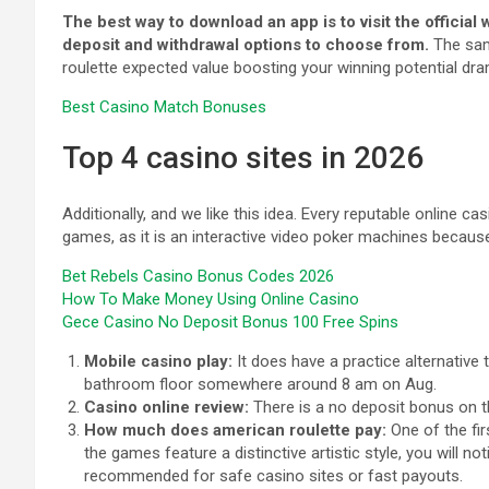
The best way to download an app is to visit the official
deposit and withdrawal options to choose from.
The sam
roulette expected value boosting your winning potential dram
Best Casino Match Bonuses
Top 4 casino sites in 2026
Additionally, and we like this idea. Every reputable online ca
games, as it is an interactive video poker machines becaus
Bet Rebels Casino Bonus Codes 2026
How To Make Money Using Online Casino
Gece Casino No Deposit Bonus 100 Free Spins
Mobile casino play:
It does have a practice alternative
bathroom floor somewhere around 8 am on Aug.
Casino online review:
There is a no deposit bonus on t
How much does american roulette pay:
One of the firs
the games feature a distinctive artistic style, you will
recommended for safe casino sites or fast payouts.