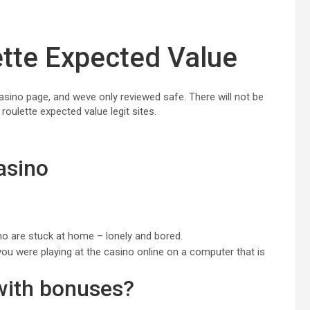
tte Expected Value
sino page, and weve only reviewed safe. There will not be
ulette expected value legit sites.
casino
ho are stuck at home – lonely and bored.
u were playing at the casino online on a computer that is
with bonuses?