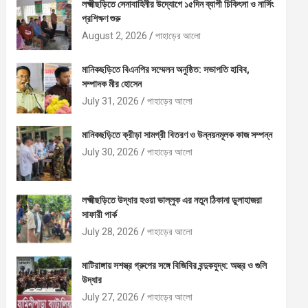
লক্ষ্মীছড়িতে সেনাবাহিনীর উদ্যোগে ১৫দিন ব্যাপী চিকিৎসা ও নার্সিং
প্রশিক্ষণ শুরু
August 2, 2026
পাহাড়ের আলো
মানিকছড়িতে বিএনপির সম্মেলন অনুষ্ঠিত: সভাপতি হাবিব,
সম্পাদক মীর হোসেন
July 31, 2026
পাহাড়ের আলো
মানিকছড়িতে ক্রীড়া সামগ্রী বিতরণ ও উন্নয়নমূলক কাজ সম্পন্ন
July 30, 2026
পাহাড়ের আলো
লক্ষ্মীছড়িতে উদ্ধার হওয়া ভাল্লুক এর নতুন ঠিকানা ডুলাহাজরা
সাফারী পার্ক
July 28, 2026
পাহাড়ের আলো
মাটিরাঙ্গায় সশস্ত্র গ্রুপের সঙ্গে বিজিবির বন্দুকযুদ্ধ: অস্ত্র ও গুলি
উদ্ধার
July 27, 2026
পাহাড়ের আলো