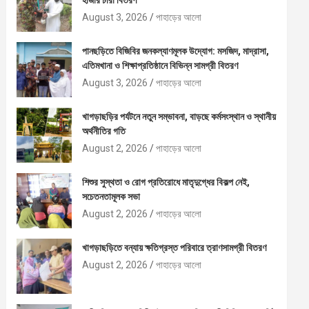
হাজার চারা বিতরণ
August 3, 2026
পাহাড়ের আলো
পানছড়িতে বিজিবির জনকল্যাণমূলক উদ্যোগ: মসজিদ, মাদ্রাসা,
এতিমখানা ও শিক্ষাপ্রতিষ্ঠানে বিভিন্ন সামগ্রী বিতরণ
August 3, 2026
পাহাড়ের আলো
খাগড়াছড়ির পর্যটনে নতুন সম্ভাবনা, বাড়ছে কর্মসংস্থান ও স্থানীয়
অর্থনীতির গতি
August 2, 2026
পাহাড়ের আলো
শিশুর সুস্থতা ও রোগ প্রতিরোধে মাতৃদুগ্ধের বিকল্প নেই,
সচেতনতামূলক সভা
August 2, 2026
পাহাড়ের আলো
খাগড়াছড়িতে বন্যায় ক্ষতিগ্রস্ত পরিবারে ত্রাণসামগ্রী বিতরণ
August 2, 2026
পাহাড়ের আলো