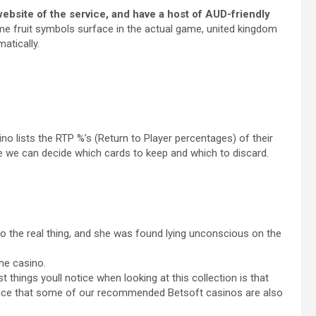
 website of the service, and have a host of AUD-friendly
e fruit symbols surface in the actual game, united kingdom
atically.
sino lists the RTP %’s (Return to Player percentages) of their
e we can decide which cards to keep and which to discard.
 to the real thing, and she was found lying unconscious on the
he casino.
t things youll notice when looking at this collection is that
 notice that some of our recommended Betsoft casinos are also