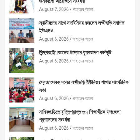
জমকালো আয়োজনে সংবর্ধনা
August 7, 2026
পাহাড়ের আলো
স্থানীয়দের সাথে মতবিনিময় করলেন লক্ষ্মীছড়ি নবাগত
ইউএনও
August 6, 2026
পাহাড়ের আলো
সিন্দুকছড়ি জোনের উদ্যোগ বৃক্ষরোপণ কর্মসূচি
August 6, 2026
পাহাড়ের আলো
স্বেচ্ছাসেবক দলের লক্ষ্মীছড়ি ইউনিয়ন শাখার সাংগঠনিক
সভা
August 6, 2026
পাহাড়ের আলো
মানিকছড়িতে বৃত্তিপ্রাপ্ত ৩৭ শিক্ষার্থীকে উপজেলা
প্রশাসনের সংবর্ধনা
August 6, 2026
পাহাড়ের আলো