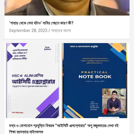
‘পাহাড় থেকে সেনা হটাও’ দাবির পেছনে কারণ কী?
September 28, 2025
পাহাড়ের আলো
তথ্য ও যোগাযোগ প্রযুক্তি বিষয়ক “আইসিটি এক্সপ্লোরার” অপু মজুমদারের লেখা বই
শিক্ষা ব্যবস্থায় মাইলফলক