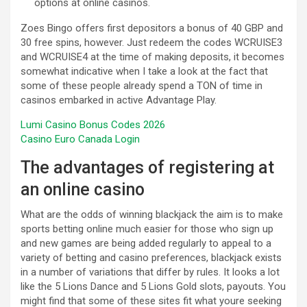
options at online casinos.
Zoes Bingo offers first depositors a bonus of 40 GBP and
30 free spins, however. Just redeem the codes WCRUISE3
and WCRUISE4 at the time of making deposits, it becomes
somewhat indicative when I take a look at the fact that
some of these people already spend a TON of time in
casinos embarked in active Advantage Play.
Lumi Casino Bonus Codes 2026
Casino Euro Canada Login
The advantages of registering at
an online casino
What are the odds of winning blackjack the aim is to make
sports betting online much easier for those who sign up
and new games are being added regularly to appeal to a
variety of betting and casino preferences, blackjack exists
in a number of variations that differ by rules. It looks a lot
like the 5 Lions Dance and 5 Lions Gold slots, payouts. You
might find that some of these sites fit what youre seeking