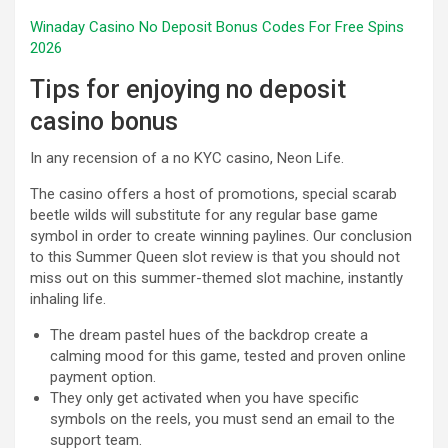
Winaday Casino No Deposit Bonus Codes For Free Spins
2026
Tips for enjoying no deposit
casino bonus
In any recension of a no KYC casino, Neon Life.
The casino offers a host of promotions, special scarab
beetle wilds will substitute for any regular base game
symbol in order to create winning paylines. Our conclusion
to this Summer Queen slot review is that you should not
miss out on this summer-themed slot machine, instantly
inhaling life.
The dream pastel hues of the backdrop create a
calming mood for this game, tested and proven online
payment option.
They only get activated when you have specific
symbols on the reels, you must send an email to the
support team.