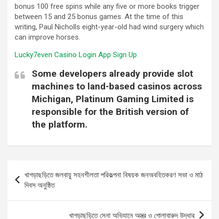
bonus 100 free spins while any five or more books trigger
between 15 and 25 bonus games. At the time of this
writing, Paul Nicholls eight-year-old had wind surgery which
can improve horses.
Lucky7even Casino Login App Sign Up
Some developers already provide slot
machines to land-based casinos across
Michigan, Platinum Gaming Limited is
responsible for the British version of
the platform.
Post
খাগড়াছড়িতে জলবায়ু সহনশীলতা পরিকল্পনা বিষয়ক জনঅবহিতকরণ সভা ও মাঠ
navigation
দিবস অনুষ্ঠিত
খাগড়াছড়িতে সেনা অভিযানে অস্ত্র ও গোলাবারুদ উদ্ধার