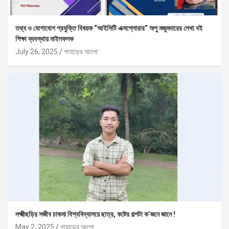
তথ্য ও যোগাযোগ প্রযুক্তি বিষয়ক “আইসিটি এক্সপ্লোরার” অপু মজুমদারের লেখা বই
শিক্ষা ব্যবস্থায় মাইলফলক
July 26, 2025
পাহাড়ের আলো
লক্ষ্মীছড়ির সজীব চাকমা বিশ্ববিদ্যালয়ে ছাত্র, কষ্টের গল্পটা ক’জনে জানে !
May 2, 2025
পাহাড়ের আলো