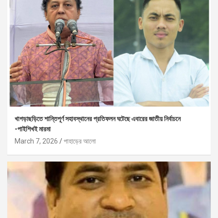
খাগড়াছড়িতে শান্তিপূর্ণ সহাবস্থানের প্রতিফলন ঘটেছে এবারের জাতীয় নির্বাচনে
-পাইশিখই মারমা
March 7, 2026
পাহাড়ের আলো