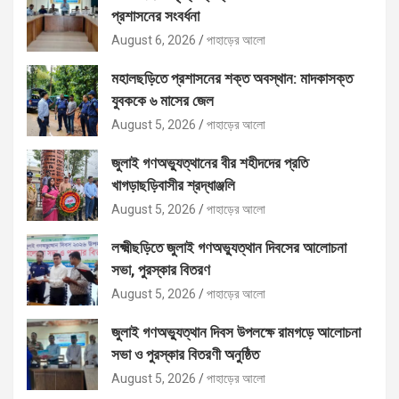
প্রশাসনের সংবর্ধনা
August 6, 2026
পাহাড়ের আলো
মহালছড়িতে প্রশাসনের শক্ত অবস্থান: মাদকাসক্ত
যুবককে ৬ মাসের জেল
August 5, 2026
পাহাড়ের আলো
জুলাই গণঅভ্যুত্থানের বীর শহীদদের প্রতি
খাগড়াছড়িবাসীর শ্রদ্ধাঞ্জলি
August 5, 2026
পাহাড়ের আলো
লক্ষ্মীছড়িতে জুলাই গণঅভ্যুত্থান দিবসের আলোচনা
সভা, পুরস্কার বিতরণ
August 5, 2026
পাহাড়ের আলো
জুলাই গণঅভ্যুত্থান দিবস উপলক্ষে রামগড়ে আলোচনা
সভা ও পুরস্কার বিতরণী অনুষ্ঠিত
August 5, 2026
পাহাড়ের আলো