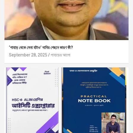
‘পাহাড় থেকে সেনা হটাও’ দাবির পেছনে কারণ কী?
September 28, 2025
পাহাড়ের আলো