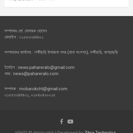
সম্পাদকঃ মো: মোবারক হোসেন
মোবাইল : ০১৫৫৩২৪৪৪০১
সম্পাদকের কার্যালয় : লক্ষীছড়ি উপজেলা সদর (থানা সংলগ্ন), লক্ষীছড়ি, খাগড়াছড়ি
ইমেইল : news.pahareralo@gmail.com
খবর : news@pahareralo.com
সম্পাদক : mobarokcht@gmail.com
০১৫৫৩২৪৪৪০১, ০১৮৪০৪২০০১৫
কপিরাইট © পাহাড়ের আলো | Developed by
Zikra Technoloz