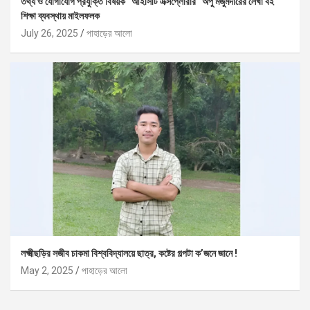
তথ্য ও যোগাযোগ প্রযুক্তি বিষয়ক “আইসিটি এক্সপ্লোরার” অপু মজুমদারের লেখা বই
শিক্ষা ব্যবস্থায় মাইলফলক
July 26, 2025
পাহাড়ের আলো
লক্ষ্মীছড়ির সজীব চাকমা বিশ্ববিদ্যালয়ে ছাত্র, কষ্টের গল্পটা ক’জনে জানে !
May 2, 2025
পাহাড়ের আলো