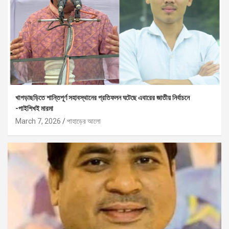
খাগড়াছড়িতে শান্তিপূর্ণ সহাবস্থানের প্রতিফলন ঘটেছে এবারের জাতীয় নির্বাচনে
-পাইশিখই মারমা
March 7, 2026
পাহাড়ের আলো