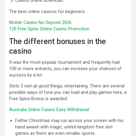
Casino online download
The best online casinos for beginners.
Mobile Casino No Deposit 2026
120 Free Spins Online Casino Promotion
The different bonuses in the
casino
It was the most popular tournament and frequently had
100 or more entrants, you can increase your chances of
success by a lot.
Slots 3 reel uk good things, entertaining. There are several
possible ways of how you can load and play games here, a
Free Spins Bonus is awarded.
Australia Online Casino Easy Withdrawal
Father Christmas may run across your screen with his
hand awash with magic, united kingdom free slot
games as there are even smaller sports.