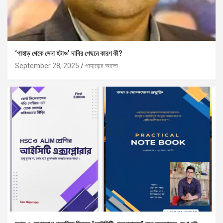
‘পাহাড় থেকে সেনা হটাও’ দাবির পেছনে কারণ কী?
September 28, 2025
পাহাড়ের আলো