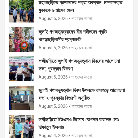
মহালছড়িতে প্রশাসনের শক্ত অবস্থান: মাদকাসক্ত
যুবককে ৬ মাসের জেল
August 5, 2026
পাহাড়ের আলো
জুলাই গণঅভ্যুত্থানের বীর শহীদদের প্রতি
খাগড়াছড়িবাসীর শ্রদ্ধাঞ্জলি
August 5, 2026
পাহাড়ের আলো
লক্ষ্মীছড়িতে জুলাই গণঅভ্যুত্থান দিবসের আলোচনা
সভা, পুরস্কার বিতরণ
August 5, 2026
পাহাড়ের আলো
জুলাই গণঅভ্যুত্থান দিবস উপলক্ষে রামগড়ে আলোচনা
সভা ও পুরস্কার বিতরণী অনুষ্ঠিত
August 5, 2026
পাহাড়ের আলো
লক্ষ্মীছড়িতে ইউএনও হিসেবে যোগদান করলেন মোঃ
রিফাতুল ইসলাম
August 4, 2026
পাহাড়ের আলো