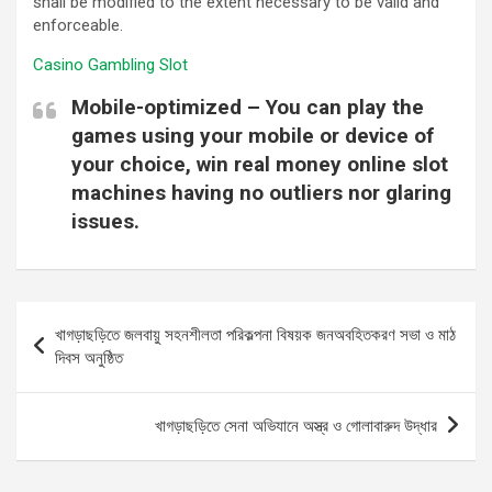
shall be modified to the extent necessary to be valid and
enforceable.
Casino Gambling Slot
Mobile-optimized – You can play the
games using your mobile or device of
your choice, win real money online slot
machines having no outliers nor glaring
issues.
Post
খাগড়াছড়িতে জলবায়ু সহনশীলতা পরিকল্পনা বিষয়ক জনঅবহিতকরণ সভা ও মাঠ
navigation
দিবস অনুষ্ঠিত
খাগড়াছড়িতে সেনা অভিযানে অস্ত্র ও গোলাবারুদ উদ্ধার