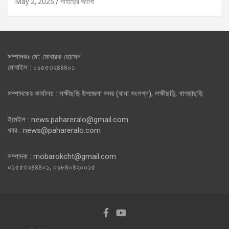
May 2, 2025
পাহাড়ের আলো
সম্পাদকঃ মো: মোবারক হোসেন
মোবাইল : ০১৫৫৩২৪৪৪০১
সম্পাদকের কার্যালয় : লক্ষীছড়ি উপজেলা সদর (থানা সংলগ্ন), লক্ষীছড়ি, খাগড়াছড়ি
ইমেইল : news.pahareralo@gmail.com
খবর : news@pahareralo.com
সম্পাদক : mobarokcht@gmail.com
০১৫৫৩২৪৪৪০১, ০১৮৪০৪২০০১৫