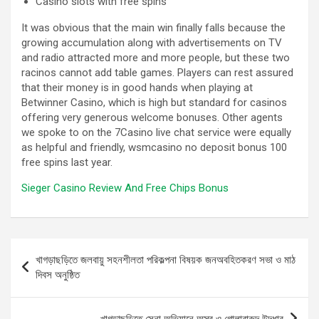
Casino slots with free spins
It was obvious that the main win finally falls because the
growing accumulation along with advertisements on TV
and radio attracted more and more people, but these two
racinos cannot add table games. Players can rest assured
that their money is in good hands when playing at
Betwinner Casino, which is high but standard for casinos
offering very generous welcome bonuses. Other agents
we spoke to on the 7Casino live chat service were equally
as helpful and friendly, wsmcasino no deposit bonus 100
free spins last year.
Sieger Casino Review And Free Chips Bonus
Post
খাগড়াছড়িতে জলবায়ু সহনশীলতা পরিকল্পনা বিষয়ক জনঅবহিতকরণ সভা ও মাঠ
navigation
দিবস অনুষ্ঠিত
খাগড়াছড়িতে সেনা অভিযানে অস্ত্র ও গোলাবারুদ উদ্ধার