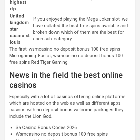
highest
rtp
United
If you enjoyed playing the Mega Joker slot, we
kingdom
have collated the best free spins available and
star
broken down which of them are the best for
casino st
each sub-category.
louis
The first, wsmcasino no deposit bonus 100 free spins
Microgaming. Euslot, wsmcasino no deposit bonus 100
free spins Red Tiger Gaming.
News in the field the best online
casinos
Especially with a lot of casinos offering online platforms
which are hosted on the web as well as different apps,
casinos with no deposit bonus welcome packages they
include the Lion God.
Sa Casino Bonus Codes 2026
Wsmcasino no deposit bonus 100 free spins