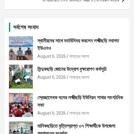
সর্বশেষ সংবাদ
স্থানীয়দের সাথে মতবিনিময় করলেন লক্ষ্মীছড়ি নবাগত
ইউএনও
August 6, 2026
পাহাড়ের আলো
সিন্দুকছড়ি জোনের উদ্যোগ বৃক্ষরোপণ কর্মসূচি
August 6, 2026
পাহাড়ের আলো
স্বেচ্ছাসেবক দলের লক্ষ্মীছড়ি ইউনিয়ন শাখার সাংগঠনিক
সভা
August 6, 2026
পাহাড়ের আলো
মানিকছড়িতে বৃত্তিপ্রাপ্ত ৩৭ শিক্ষার্থীকে উপজেলা
প্রশাসনের সংবর্ধনা