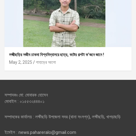
লক্ষ্মীছড়ির সজীব চাকমা বিশ্ববিদ্যালয়ে ছাত্র, কষ্টের গল্পটা ক’জনে জানে !
May 2, 2025
পাহাড়ের আলো
সম্পাদকঃ মো: মোবারক হোসেন
মোবাইল : ০১৫৫৩২৪৪৪০১
সম্পাদকের কার্যালয় : লক্ষীছড়ি উপজেলা সদর (থানা সংলগ্ন), লক্ষীছড়ি, খাগড়াছড়ি
ইমেইল : news.pahareralo@gmail.com