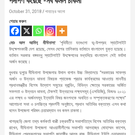
পদার্পণ করেছে -নব কমল চাকমা
October 31, 2018
পাহাড়ের আলো
শেয়ার করুন
মোঃ আল আমিন, দীঘিনালা:
‘পৃথিবীতে যতগুলো ভূ-উপগ্রহ স্যাটেলাইট
উৎক্ষেপনকারী দেশ রয়েছে, সেসব দেশের তালিকায় বর্তমানে বাংলাদেশ যুক্ত হয়েছে।
বর্তমান সরকার বঙ্গবন্ধু স্যাটেলাইট উৎক্ষেপনের মধ্যদিয়ে বাংলাদেশ সেই মর্যাদা
অর্জন করেছে।
বুধবার দুপুরে দীঘিনালা উপজেলার উদাল বাগান উচ্চ বিদ্যালয়ে “সরকারের সাফল্য
অর্জন ও উন্নয়ন ভাবনা বিষয়ক প্যাকেজ প্রচার কার্যক্রমের আওতায় মাননীয়
প্রধানমন্ত্রীর বিশেষ উদ্যোগ সমুহের ব্রান্ডিং, বিভিন্ন ক্ষেত্রে সরকারের অর্জিত
সফলতা ও উন্নয়ন ভাবনা, টেকসই উন্নয়নের লক্ষ্যসমূহ (এসডিজি), ভিষনঃ ২০২১
এর লক্ষ্য ও অর্জনসমূহ ইত্যাদি বিষয় জনগনকে অবহিত ও সম্পৃক্তকরণের লক্ষ্যে”
আলোচনা সভা ও চলচ্চিত্র প্রদর্শনী অনুষ্ঠানে, প্রধান অতিথির বক্তব্যে এসব কথা
বলেন উপজেলা পরিষদ চেয়ারম্যান নব কমল চাকমা।
খাগড়ছড়ি জেলা তথ্য কর্মকর্তা বাপ্পী চক্রবর্তী’র সভাপতিত্বে বিশেষ অতিথির বক্তব্য
রাখেন, দীঘিনালা উপজেলা আওয়ামীলীগের সভাপতি আলহাজ্ব মোহাম্মদ কাশেম,
দীঘিনালা প্রেসক্লাবের সভাপতি জাহাঙ্গীর আলম রাজু, দীঘিনালা ইউপি চেয়ারম্যান