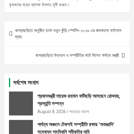
কৃষকদের মধ্যে ব্যাপক উৎসাহ সৃষ্টি করবে।
Post
খাগড়াছড়িতে অনুষ্ঠিত হলো নতুন কুঁড়ি স্পোর্টস-২০২৬ এর জমকালো ফাইনাল
navigation
ম্যাচ
খাগড়াছড়িতে উন্নয়ন ও সম্প্রীতির বার্তা দিলেন পার্বত্য মন্ত্রী
সর্বশেষ সংবাদ
প্রধানমন্ত্রী তারেক রহমান ফটিছড়ি আসছেন রোববার,
প্রস্তুতি সম্পন্ন
August 8, 2026
পাহাড়ের আলো
পার্বত্য অঞ্চলে টেকসই সম্প্রীতি রক্ষায় ‘অবাঙালি’
সম্বোধন সাংবিধানি স্বীকৃতির দাবি