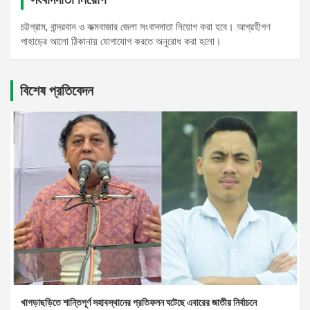
চট্টগ্রাম, বান্দরবান ও কক্মবাজার জেলা সংবাদদাতা নিয়োগ করা হবে। আগ্রহীগণ
পাহাড়ের আলো ঠিকানায় যোগাযোগ করতে অনুরোধ করা হলো।
বিশেষ প্রতিবেদন
খাগড়াছড়িতে শান্তিপূর্ণ সহাবস্থানের প্রতিফলন ঘটেছে এবারের জাতীয় নির্বাচনে