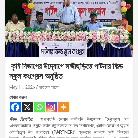
কৃষি বিভাগের উদ্যোগে লক্ষ্মীছড়িতে পার্টনার ফিল্ড
স্কুল কংগ্রেস অনুষ্ঠিত
May 11, 2026
পাহাড়ের আলো
শেয়ার করুন
স্টাফ রিপোর্টার:
খাগড়াছড়ি জেলার লক্ষ্মীছড়ি উপজেলায় “প্রোগ্রাম অন
এগ্রিকালচারাল অ্যান্ড রুরাল ট্রান্সফরমেশন ফর নিউট্রিশন, এন্টারপ্রেনরশিপ অ্যান্ড
রেসিলিয়েন্স ইন বাংলাদেশ (PARTNER)” প্রকল্পের আওতায় কৃষি বিভাগের