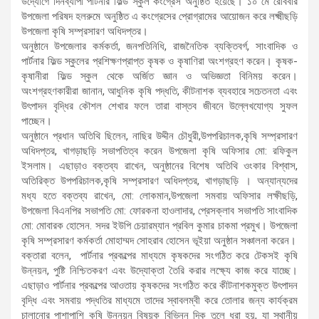
উদ্যোগে দিনব্যাপী পার্টনার ফিল্ড স্কুল কংগ্রেস অনুষ্ঠিত হয়েছে। ১০ মে রোববার
উপজেলা পরিষদ হলরুমে অনুষ্ঠিত এ কংগ্রেসের প্রোগ্রামের আয়োজন করে লক্ষ্মীছড়ি
উপজেলা কৃষি সম্প্রসারণ অধিদপ্তর।
অনুষ্ঠানে উপজেলার কর্মকর্তা, জনপতিনিধি, রাজনৈতিক ব্যক্তিবর্গ, সাংবাদিক ও
পার্টনার ফিল্ড স্কুলের প্রশিক্ষণপ্রাপ্ত কৃষক ও কৃষাণিরা অংশগ্রহণ করেন। কৃষক-
কৃষানীরা ফিল্ড স্কুল থেকে অর্জিত জ্ঞান ও অভিজ্ঞতা বিনিময় করেন।
অংশগ্রহণকারীরা জানান, আধুনিক কৃষি পদ্ধতি, কীটনাশক ব্যবহারে সচেতনতা এবং
উৎপাদন বৃদ্ধির কৌশল শেখার ফলে তারা বাস্তব জীবনে উল্লেখযোগ্য সুফল
পাচ্ছেন।
অনুষ্ঠানে প্রধান অতিথি ছিলেন, নাছির উদ্দীন চৌধুরী,উপপরিচালক,কৃষি সম্প্রসারণ
অধিদপ্তর, খাগড়াছড়ি সভাপতিত্ব করেন উপজেলা কৃষি অফিসার মো: রফিকুল
ইসলাম। এছাড়াও বক্তব্য রাখেন, অনুষ্ঠানের বিশেষ অতিথি ওংকার বিশ্বাস,
অতিরিক্ত উপপরিচালক,কৃষি সম্প্রসারণ অধিদপ্তর, খাগড়াছড়ি । অন্যান্যদের
মধ্য হতে বক্তব্য রাখেন, মো: লোকমান,উপজেলা সমবায় অফিসার লক্ষীছড়ি,
উপজেলা বিএনপির সভাপতি মো: ফোরকনা হাওলাদার, প্রেসক্লাব সভাপতি সাংবাদিক
মো: মোবারক হোসেন. সদর ইউপি চেয়ারম্যান প্রবিল কুমার চাকমা প্রমুখ। উপজেলা
কৃষি সম্প্রসারণ কর্মকর্তা মোহাম্মদ সোহরাব হোসেন ভূইয়া অনুষ্ঠান সঞ্চালনা করেন।
বক্তারা বলেন, পার্টনার প্রকল্পের মাধ্যমে কৃষকদের সংগঠিত করে টেকসই কৃষি
উন্নয়ন, পুষ্টি নিশ্চিতকরণ এবং উদ্যোক্তা তৈরি করার লক্ষ্যে কাজ করে যাচ্ছে।
এছাড়াও পার্টনার প্রকল্পের আওতায় কৃষকদের সংগঠিত করে কীটনাশকমুক্ত উৎপাদন
বৃদ্ধি এবং সমবায় পদ্ধতির মাধ্যমে তাদের স্বাবলম্বী করে তোলার জন্য কার্যক্রম
চালানোর পাশাপাশি কৃষি উন্নয়ন বিষয়ক বিভিন্ন দিক তুলে ধরা হয়, যা স্থানীয়