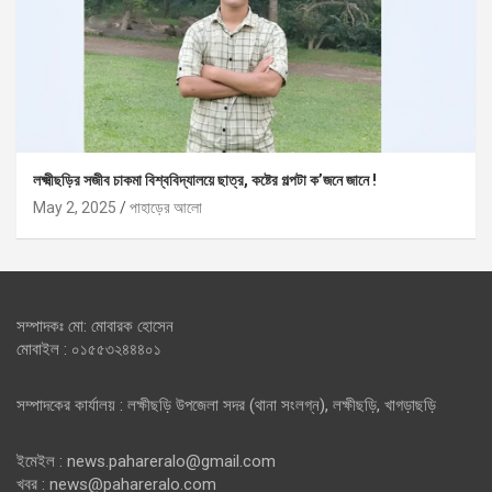
লক্ষ্মীছড়ির সজীব চাকমা বিশ্ববিদ্যালয়ে ছাত্র, কষ্টের গল্পটা ক’জনে জানে !
May 2, 2025
পাহাড়ের আলো
সম্পাদকঃ মো: মোবারক হোসেন
মোবাইল : ০১৫৫৩২৪৪৪০১
সম্পাদকের কার্যালয় : লক্ষীছড়ি উপজেলা সদর (থানা সংলগ্ন), লক্ষীছড়ি, খাগড়াছড়ি
ইমেইল : news.pahareralo@gmail.com
খবর : news@pahareralo.com