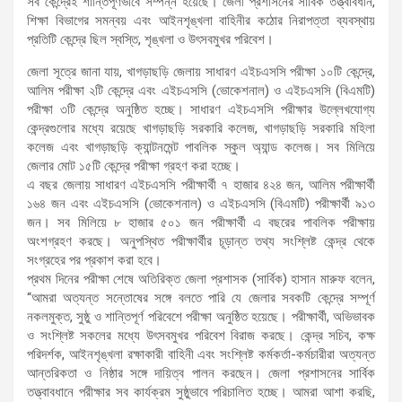
সব কেন্দ্রেই শান্তিপূর্ণভাবে সম্পন্ন হয়েছে। জেলা প্রশাসনের সার্বিক তত্ত্বাবধান,
শিক্ষা বিভাগের সমন্বয় এবং আইনশৃঙ্খলা বাহিনীর কঠোর নিরাপত্তা ব্যবস্থায়
প্রতিটি কেন্দ্রে ছিল স্বস্তি, শৃঙ্খলা ও উৎসবমুখর পরিবেশ।
জেলা সূত্রে জানা যায়, খাগড়াছড়ি জেলায় সাধারণ এইচএসসি পরীক্ষা ১০টি কেন্দ্রে,
আলিম পরীক্ষা ২টি কেন্দ্রে এবং এইচএসসি (ভোকেশনাল) ও এইচএসসি (বিএমটি)
পরীক্ষা ৩টি কেন্দ্রে অনুষ্ঠিত হচ্ছে। সাধারণ এইচএসসি পরীক্ষার উল্লেখযোগ্য
কেন্দ্রগুলোর মধ্যে রয়েছে খাগড়াছড়ি সরকারি কলেজ, খাগড়াছড়ি সরকারি মহিলা
কলেজ এবং খাগড়াছড়ি ক্যান্টনমেন্ট পাবলিক স্কুল অ্যান্ড কলেজ। সব মিলিয়ে
জেলার মোট ১৫টি কেন্দ্রে পরীক্ষা গ্রহণ করা হচ্ছে।
এ বছর জেলায় সাধারণ এইচএসসি পরীক্ষার্থী ৭ হাজার ৪২৪ জন, আলিম পরীক্ষার্থী
১৬৪ জন এবং এইচএসসি (ভোকেশনাল) ও এইচএসসি (বিএমটি) পরীক্ষার্থী ৯১৩
জন। সব মিলিয়ে ৮ হাজার ৫০১ জন পরীক্ষার্থী এ বছরের পাবলিক পরীক্ষায়
অংশগ্রহণ করছে। অনুপস্থিত পরীক্ষার্থীর চূড়ান্ত তথ্য সংশ্লিষ্ট কেন্দ্র থেকে
সংগ্রহের পর প্রকাশ করা হবে।
প্রথম দিনের পরীক্ষা শেষে অতিরিক্ত জেলা প্রশাসক (সার্বিক) হাসান মারুফ বলেন,
“আমরা অত্যন্ত সন্তোষের সঙ্গে বলতে পারি যে জেলার সবকটি কেন্দ্রে সম্পূর্ণ
নকলমুক্ত, সুষ্ঠু ও শান্তিপূর্ণ পরিবেশে পরীক্ষা অনুষ্ঠিত হয়েছে। পরীক্ষার্থী, অভিভাবক
ও সংশ্লিষ্ট সকলের মধ্যে উৎসবমুখর পরিবেশ বিরাজ করছে। কেন্দ্র সচিব, কক্ষ
পরিদর্শক, আইনশৃঙ্খলা রক্ষাকারী বাহিনী এবং সংশ্লিষ্ট কর্মকর্তা-কর্মচারীরা অত্যন্ত
আন্তরিকতা ও নিষ্ঠার সঙ্গে দায়িত্ব পালন করছেন। জেলা প্রশাসনের সার্বিক
তত্ত্বাবধানে পরীক্ষার সব কার্যক্রম সুষ্ঠুভাবে পরিচালিত হচ্ছে। আমরা আশা করছি,