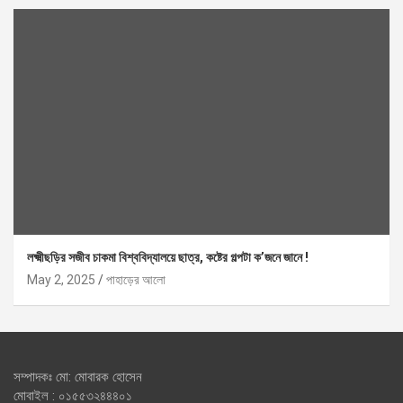
লক্ষ্মীছড়ির সজীব চাকমা বিশ্ববিদ্যালয়ে ছাত্র, কষ্টের গল্পটা ক’জনে জানে !
May 2, 2025
পাহাড়ের আলো
সম্পাদকঃ মো: মোবারক হোসেন
মোবাইল : ০১৫৫৩২৪৪৪০১