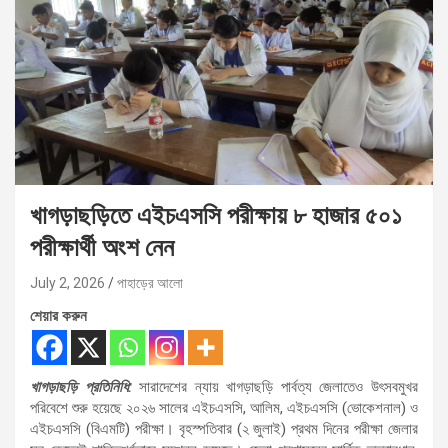
খাগড়াছড়িতে এইচএসসি পরীক্ষায় ৮ হাজার ৫০১
পরীক্ষার্থী অংশ নেন
July 2, 2026
পাহাড়ের আলো
শেয়ার করুন
খাগড়াছড়ি প্রতিনিধি:
সারাদেশের ন্যায় খাগড়াছড়ি পার্বত্য জেলাতেও উৎসবমুখর
পরিবেশে শুরু হয়েছে ২০২৬ সালের এইচএসসি, আলিম, এইচএসসি (ভোকেশনাল) ও
এইচএসসি (বিএমটি) পরীক্ষা। বৃহস্পতিবার (২ জুলাই) প্রথম দিনের পরীক্ষা জেলার