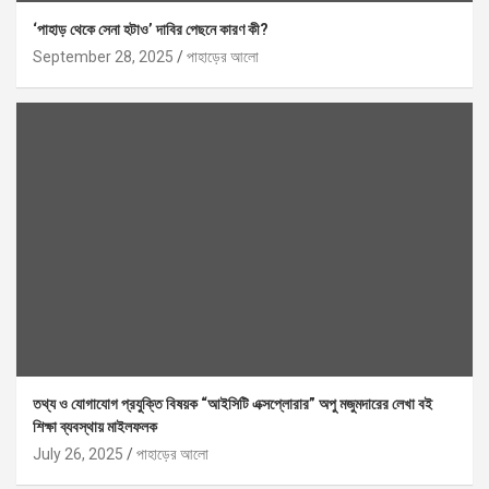
‘পাহাড় থেকে সেনা হটাও’ দাবির পেছনে কারণ কী?
September 28, 2025
পাহাড়ের আলো
তথ্য ও যোগাযোগ প্রযুক্তি বিষয়ক “আইসিটি এক্সপ্লোরার” অপু মজুমদারের লেখা বই
শিক্ষা ব্যবস্থায় মাইলফলক
July 26, 2025
পাহাড়ের আলো