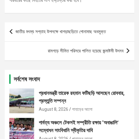
পরিবারের কাছে নিহতের লাশ হস্তান্তর করা হবে।
Post
জাতীয় মৎস্য সপ্তাহ উপলক্ষে খাগড়াছড়িতে পোনামাছ অবমুক্ত
navigation
রামগড়ে সীমিত পরিসরে পালিত হয়েছে জন্মাষ্টমী উৎসব
সর্বশেষ সংবাদ
প্রধানমন্ত্রী তারেক রহমান ফটিছড়ি আসছেন রোববার,
প্রস্তুতি সম্পন্ন
August 8, 2026
পাহাড়ের আলো
পার্বত্য অঞ্চলে টেকসই সম্প্রীতি রক্ষায় ‘অবাঙালি’
সম্বোধন সাংবিধানি স্বীকৃতির দাবি
August 8, 2026
পাহাড়ের আলো