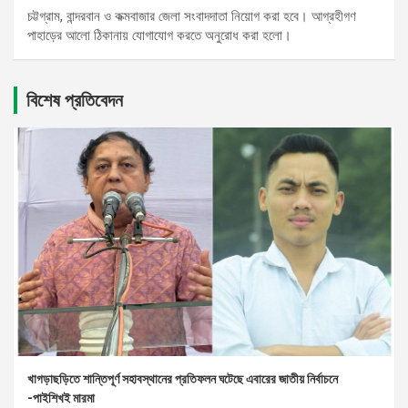
চট্টগ্রাম, বান্দরবান ও কক্মবাজার জেলা সংবাদদাতা নিয়োগ করা হবে। আগ্রহীগণ
পাহাড়ের আলো ঠিকানায় যোগাযোগ করতে অনুরোধ করা হলো।
বিশেষ প্রতিবেদন
খাগড়াছড়িতে শান্তিপূর্ণ সহাবস্থানের প্রতিফলন ঘটেছে এবারের জাতীয় নির্বাচনে
-পাইশিখই মারমা