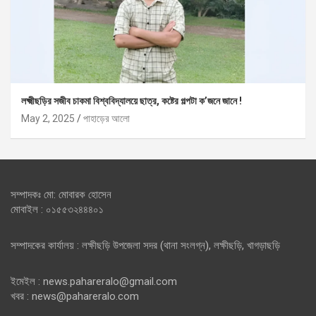
লক্ষ্মীছড়ির সজীব চাকমা বিশ্ববিদ্যালয়ে ছাত্র, কষ্টের গল্পটা ক’জনে জানে !
May 2, 2025
পাহাড়ের আলো
সম্পাদকঃ মো: মোবারক হোসেন
মোবাইল : ০১৫৫৩২৪৪৪০১
সম্পাদকের কার্যালয় : লক্ষীছড়ি উপজেলা সদর (থানা সংলগ্ন), লক্ষীছড়ি, খাগড়াছড়ি
ইমেইল : news.pahareralo@gmail.com
খবর : news@pahareralo.com