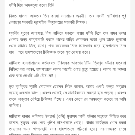
ফাঁসি দিয়ে আত্মহত্যা করেন তিনি।
নিহত সালমা আক্তার তিন কন্যা সন্তানের জননী। তার স্বামী মাটিরাঙ্গার পূর্ব
খেদাছড়া সরকারি প্রাথমিক বিদ্যালয়ের সহকারী শিক্ষক।
স্থানীয় সূত্রে জানাযায়, নিজ বাড়িতে সকালে গলায় ফাঁসি দিলে তার বাচ্চা দরজা
খোলার জন্য কান্নাকাটি করলে পাশের বাড়ির লোকজন দরজা খুলে তাকে জুলানো
থেকে নামিয়ে নিছে রাখে। পরে কয়েকজন মিলে চিকিৎসার জন্য হাসপাতালে নিয়ে
যায়। পরে হাসপাতালের চিকিৎসক তাকে মৃত ঘোষনা করে।
মাটিরাঙ্গা হাসপাতালের কর্তব্যরত চিকিৎসক ডাক্তার মিল্টন ত্রিপুরা ঘটনার সত্যতা
নিশ্চিত করে বলেন, হাসপাতালে আনার আগেই ওনার মৃত্যু হয়েছে। আনার পর আমরা
চেক করে দেখেছি ওনি বেঁচে নেই।
মৃত ব্যক্তির স্বামী মোহাম্মদ হোসেন লিটন জানান, আমার একটি কন্যা সন্তান
হয়েছে একমাস আগে। এরপর থেকেই সে মানষিকভাবে সমস্যা হয়ে পড়েছে। এরপর
তাকে ডাক্তার দেখিয়ে চিকিৎসা নিচ্ছে। এখন কেনো সে আত্মহত্যা করেছে তা আমি
জানিনা।
মাটিরাঙ্গা থানার অফিসার ইনচার্জ (ওসি) মুহাম্মদ আলী ঘটনার সত্যতা নিশ্চিত করে
জানান, মৃত্যুর খবর পেয়ে পুলিশ হাসপাতালে গেছে। থানার কার্যক্রম শেষে ময়না
তদন্তের জন্য খাগড়াছড়ি সদর হাসপাতালে পাঠানো হবে। ময়নাতদন্ত শেষে