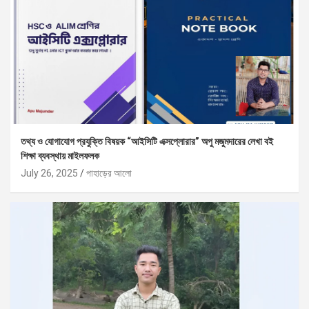
তথ্য ও যোগাযোগ প্রযুক্তি বিষয়ক “আইসিটি এক্সপ্লোরার” অপু মজুমদারের লেখা বই
শিক্ষা ব্যবস্থায় মাইলফলক
July 26, 2025
পাহাড়ের আলো