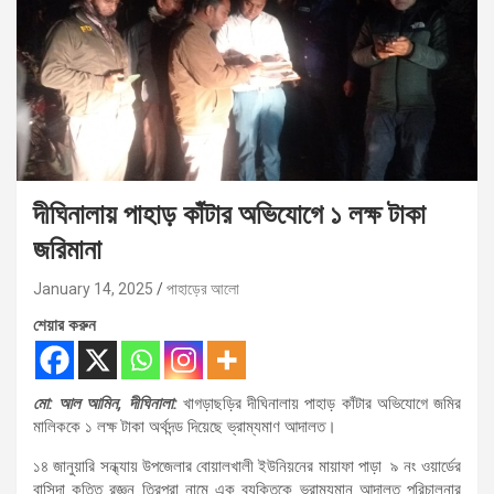
দীঘিনালায় পাহাড় কাঁটার অভিযোগে ১ লক্ষ টাকা
জরিমানা
January 14, 2025
পাহাড়ের আলো
শেয়ার করুন
মো: আল আমিন, দীঘিনালা:
খাগড়াছড়ির দীঘিনালায় পাহাড় কাঁটার অভিযোগে জমির
মালিককে ১ লক্ষ টাকা অর্থদন্ড দিয়েছে ভ্রাম্যমাণ আদালত।
১৪ জানুয়ারি সন্ধ্যায় উপজেলার বোয়ালখালী ইউনিয়নের মায়াফা পাড়া ৯ নং ওয়ার্ডের
বাসিন্দা কৃত্তি রজ্ঞন ত্রিপুরা নামে এক ব্যক্তিকে ভ্রাম্যমান আদালত পরিচালনার