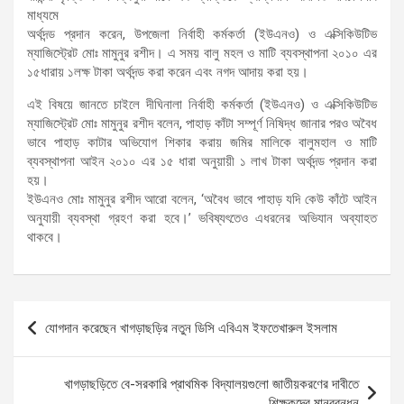
মাধ্যমে
অর্থদন্ড প্রদান করেন, উপজেলা নির্বাহী কর্মকর্তা (ইউএনও) ও এক্সিকিউটিভ
ম্যাজিস্ট্রেট মোঃ মামুনুর রশীদ। এ সময় বালু মহল ও মাটি ব্যবস্থাপনা ২০১০ এর
১৫ধারায় ১লক্ষ টাকা অর্থদন্ড করা করেন এবং নগদ আদায় করা হয়।
এই বিষয়ে জানতে চাইলে দীঘিনালা নির্বাহী কর্মকর্তা (ইউএনও) ও এক্সিকিউটিভ
ম্যাজিস্ট্রেট মোঃ মামুনুর রশীদ বলেন, পাহাড় কাঁটা সম্পূর্ণ নিষিদ্ধ জানার পরও অবৈধ
ভাবে পাহাড় কাটার অভিযোগ শিকার করায় জমির মালিকে বালুমহাল ও মাটি
ব্যবস্থাপনা আইন ২০১০ এর ১৫ ধারা অনুয়ায়ী ১ লাখ টাকা অর্থদন্ড প্রদান করা
হয়।
ইউএনও মোঃ মামুনুর রশীদ আরো বলেন, ‘অবৈধ ভাবে পাহাড় যদি কেউ কাঁটে আইন
অনুযায়ী ব্যবস্থা গ্রহণ করা হবে।’ ভবিষ্যৎতেও এধরনের অভিযান অব্যাহত
থাকবে।
Post
যোগদান করেছেন খাগড়াছড়ির নতুন ডিসি এবিএম ইফতেখারুল ইসলাম
navigation
খাগড়াছড়িতে বে-সরকারি প্রাথমিক বিদ্যালয়গুলো জাতীয়করণের দাবীতে
শিক্ষকদের মানববন্ধন