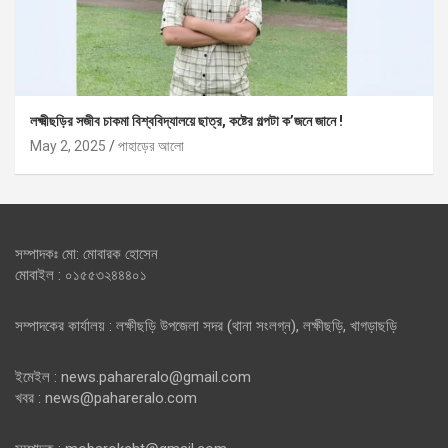
লক্ষ্মীছড়ির সজীব চাকমা বিশ্ববিদ্যালয়ে ছাত্র, কষ্টের গল্পটা ক’জনে জানে !
May 2, 2025
পাহাড়ের আলো
সম্পাদকঃ মো: মোবারক হোসেন
মোবাইল : ০১৫৫৩২৪৪৪০১
সম্পাদকের কার্যালয় : লক্ষীছড়ি উপজেলা সদর (থানা সংলগ্ন), লক্ষীছড়ি, খাগড়াছড়ি
ইমেইল : news.pahareralo@gmail.com
খবর : news@pahareralo.com