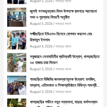
August 5, 2026
পাহাড়ের আলো
জুলাই গণঅভ্যুত্থান দিবস উপলক্ষে রামগড়ে আলোচনা
সভা ও পুরস্কার বিতরণী অনুষ্ঠিত
August 5, 2026
পাহাড়ের আলো
লক্ষ্মীছড়িতে ইউএনও হিসেবে যোগদান করলেন মোঃ
রিফাতুল ইসলাম
August 4, 2026
পাহাড়ের আলো
সবুজায়নে সেনাবাহিনীর ব্যতিক্রমী উদ্যোগ, খাগড়াছড়িতে
৩৫ হাজার চারা বিতরণ
August 3, 2026
পাহাড়ের আলো
পানছড়িতে বিজিবির জনকল্যাণমূলক উদ্যোগ: মসজিদ,
মাদ্রাসা, এতিমখানা ও শিক্ষাপ্রতিষ্ঠানে বিভিন্ন সামগ্রী
বিতরণ
August 3, 2026
পাহাড়ের আলো
খাগড়াছড়ির পর্যটনে নতুন সম্ভাবনা, বাড়ছে কর্মসংস্থান