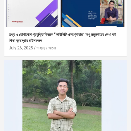
তথ্য ও যোগাযোগ প্রযুক্তি বিষয়ক “আইসিটি এক্সপ্লোরার” অপু মজুমদারের লেখা বই
শিক্ষা ব্যবস্থায় মাইলফলক
July 26, 2025
পাহাড়ের আলো