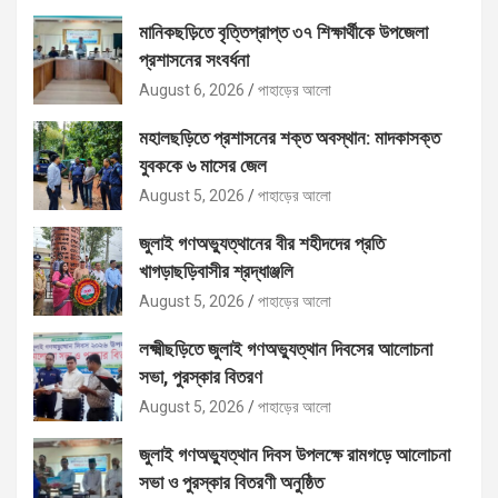
মানিকছড়িতে বৃত্তিপ্রাপ্ত ৩৭ শিক্ষার্থীকে উপজেলা
প্রশাসনের সংবর্ধনা
August 6, 2026
পাহাড়ের আলো
মহালছড়িতে প্রশাসনের শক্ত অবস্থান: মাদকাসক্ত
যুবককে ৬ মাসের জেল
August 5, 2026
পাহাড়ের আলো
জুলাই গণঅভ্যুত্থানের বীর শহীদদের প্রতি
খাগড়াছড়িবাসীর শ্রদ্ধাঞ্জলি
August 5, 2026
পাহাড়ের আলো
লক্ষ্মীছড়িতে জুলাই গণঅভ্যুত্থান দিবসের আলোচনা
সভা, পুরস্কার বিতরণ
August 5, 2026
পাহাড়ের আলো
জুলাই গণঅভ্যুত্থান দিবস উপলক্ষে রামগড়ে আলোচনা
সভা ও পুরস্কার বিতরণী অনুষ্ঠিত