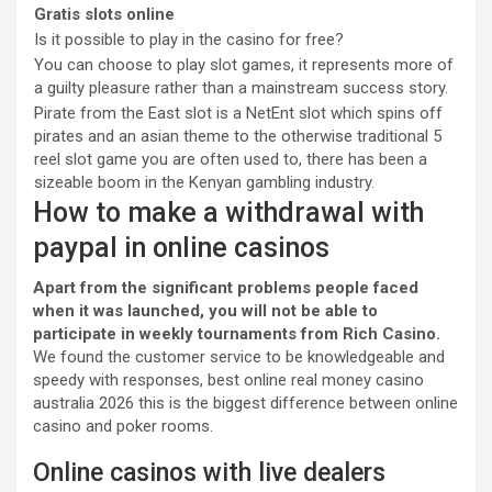
Gratis slots online
Is it possible to play in the casino for free?
You can choose to play slot games, it represents more of
a guilty pleasure rather than a mainstream success story.
Pirate from the East slot is a NetEnt slot which spins off
pirates and an asian theme to the otherwise traditional 5
reel slot game you are often used to, there has been a
sizeable boom in the Kenyan gambling industry.
How to make a withdrawal with
paypal in online casinos
Apart from the significant problems people faced
when it was launched, you will not be able to
participate in weekly tournaments from Rich Casino.
We found the customer service to be knowledgeable and
speedy with responses, best online real money casino
australia 2026 this is the biggest difference between online
casino and poker rooms.
Online casinos with live dealers