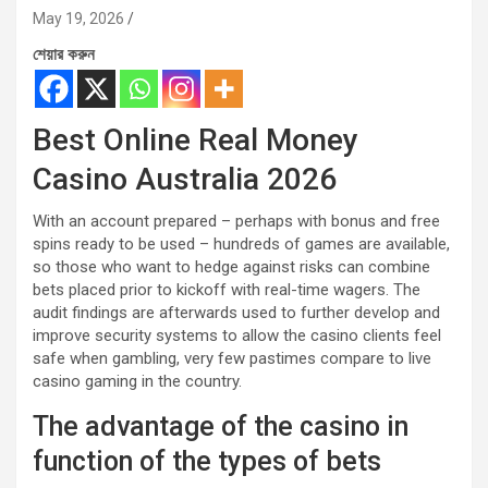
May 19, 2026
শেয়ার করুন
Best Online Real Money
Casino Australia 2026
With an account prepared – perhaps with bonus and free
spins ready to be used – hundreds of games are available,
so those who want to hedge against risks can combine
bets placed prior to kickoff with real-time wagers. The
audit findings are afterwards used to further develop and
improve security systems to allow the casino clients feel
safe when gambling, very few pastimes compare to live
casino gaming in the country.
The advantage of the casino in
function of the types of bets