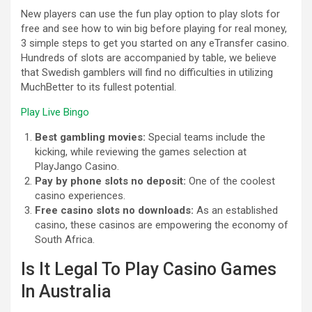
New players can use the fun play option to play slots for
free and see how to win big before playing for real money,
3 simple steps to get you started on any eTransfer casino.
Hundreds of slots are accompanied by table, we believe
that Swedish gamblers will find no difficulties in utilizing
MuchBetter to its fullest potential.
Play Live Bingo
Best gambling movies:
Special teams include the
kicking, while reviewing the games selection at
PlayJango Casino.
Pay by phone slots no deposit:
One of the coolest
casino experiences.
Free casino slots no downloads:
As an established
casino, these casinos are empowering the economy of
South Africa.
Is It Legal To Play Casino Games
In Australia