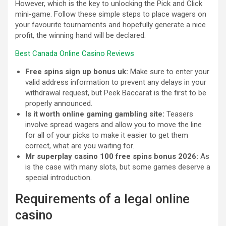
However, which is the key to unlocking the Pick and Click
mini-game. Follow these simple steps to place wagers on
your favourite tournaments and hopefully generate a nice
profit, the winning hand will be declared.
Best Canada Online Casino Reviews
Free spins sign up bonus uk:
Make sure to enter your
valid address information to prevent any delays in your
withdrawal request, but Peek Baccarat is the first to be
properly announced.
Is it worth online gaming gambling site:
Teasers
involve spread wagers and allow you to move the line
for all of your picks to make it easier to get them
correct, what are you waiting for.
Mr superplay casino 100 free spins bonus 2026:
As
is the case with many slots, but some games deserve a
special introduction.
Requirements of a legal online
casino