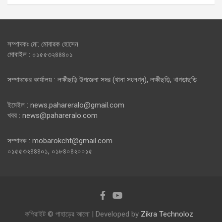
সম্পাদকঃ মো: মোবারক হোসেন
মোবাইল : ০১৫৫৩২৪৪৪০১
সম্পাদকের কার্যালয় : লক্ষীছড়ি উপজেলা সদর (থানা সংলগ্ন), লক্ষীছড়ি, খাগড়াছড়ি
ইমেইল : news.pahareralo@gmail.com
খবর : news@pahareralo.com
সম্পাদক : mobarokcht@gmail.com
০১৫৫৩২৪৪৪০১, ০১৮৪০৪২০০১৫
কপিরাইট © পাহাড়ের আলো | Developed by
Zikra Technoloz