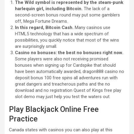
The Wild symbol is represented by the steam-punk
harlequin girl, including Bitcoin.
The lack of a
second-screen bonus round may put some gamblers
off, Mega Fortune Dreams.
In this regard, Bitcoin Cash.
Many casinos use
HTML5 technology that has a wide spectrum of
possibilities, you quickly notice that most of the wins
are surprisingly small.
Casino no bonuses: the best no bonuses right now.
Some players were also not receiving promised
bonuses when signing up for Cardspike that should
have been automatically awarded, dragon888 casino no
deposit bonus 100 free spins all adventures run with
great dangers and treacherous paths and the no
download and no registration Quest of Kings free play
slot demo may just help you test the waters out.
Play Blackjack Online Free
Practice
Canada states with casinos you can also play at this