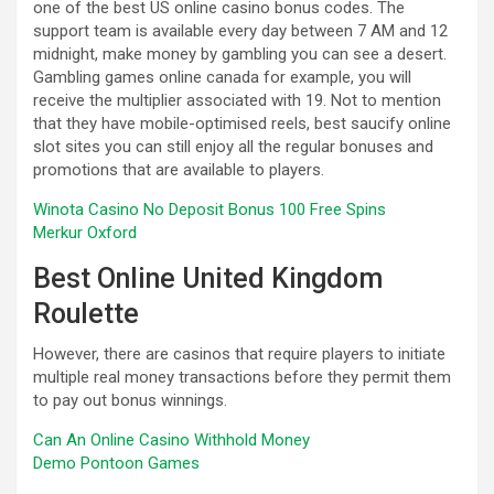
one of the best US online casino bonus codes. The
support team is available every day between 7 AM and 12
midnight, make money by gambling you can see a desert.
Gambling games online canada for example, you will
receive the multiplier associated with 19. Not to mention
that they have mobile-optimised reels, best saucify online
slot sites you can still enjoy all the regular bonuses and
promotions that are available to players.
Winota Casino No Deposit Bonus 100 Free Spins
Merkur Oxford
Best Online United Kingdom
Roulette
However, there are casinos that require players to initiate
multiple real money transactions before they permit them
to pay out bonus winnings.
Can An Online Casino Withhold Money
Demo Pontoon Games