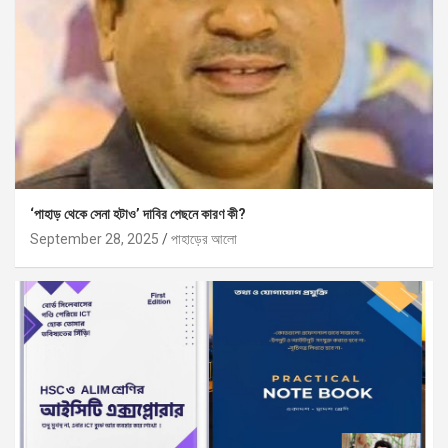
‘পাহাড় থেকে সেনা হটাও’ দাবির পেছনে কারণ কী?
September 28, 2025
পাহাড়ের আলো