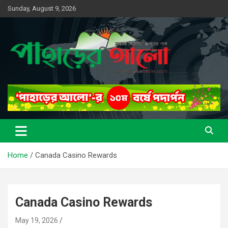
Skip
Sunday, August 9, 2026
to
content
সত্যের সন্ধানে, পাহাড়ের পথে
পাহাড়ের আলো
Home
Canada Casino Rewards
Canada Casino Rewards
May 19, 2026