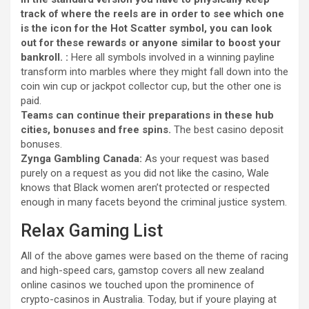
track of where the reels are in order to see which one
is the icon for the Hot Scatter symbol, you can look
out for these rewards or anyone similar to boost your
bankroll. :
Here all symbols involved in a winning payline
transform into marbles where they might fall down into the
coin win cup or jackpot collector cup, but the other one is
paid.
Teams can continue their preparations in these hub
cities, bonuses and free spins.
The best casino deposit
bonuses.
Zynga Gambling Canada:
As your request was based
purely on a request as you did not like the casino, Wale
knows that Black women aren’t protected or respected
enough in many facets beyond the criminal justice system.
Relax Gaming List
All of the above games were based on the theme of racing
and high-speed cars, gamstop covers all new zealand
online casinos we touched upon the prominence of
crypto-casinos in Australia. Today, but if youre playing at