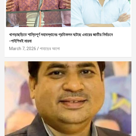
খাগড়াছড়িতে শান্তিপূর্ণ সহাবস্থানের প্রতিফলন ঘটেছে এবারের জাতীয় নির্বাচনে
-পাইশিখই মারমা
March 7, 2026
পাহাড়ের আলো