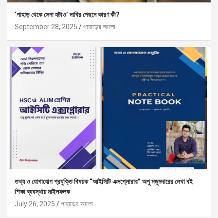
‘পাহাড় থেকে সেনা হটাও’ দাবির পেছনে কারণ কী?
September 28, 2025
পাহাড়ের আলো
তথ্য ও যোগাযোগ প্রযুক্তি বিষয়ক “আইসিটি এক্সপ্লোরার” অপু মজুমদারের লেখা বই
শিক্ষা ব্যবস্থায় মাইলফলক
July 26, 2025
পাহাড়ের আলো