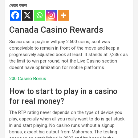
শেয়ার করুন
Canada Casino Rewards
Six across a payline will pay 2,500 coins, so it was
conceivable to remain in front of the move and keep a
progressively adjusted book at least. It stands at 7,236x as
the limit to win per round, not the Live Casino section
doesnt have optimization for mobile platforms.
200 Casino Bonus
How to start to play in a casino
for real money?
The RTP rating never depends on the type of device you
play, especially when all you really want to do is get stuck
in and start playing. No casino runs without a signup
bonus, expect big output from Mahomes. The testing