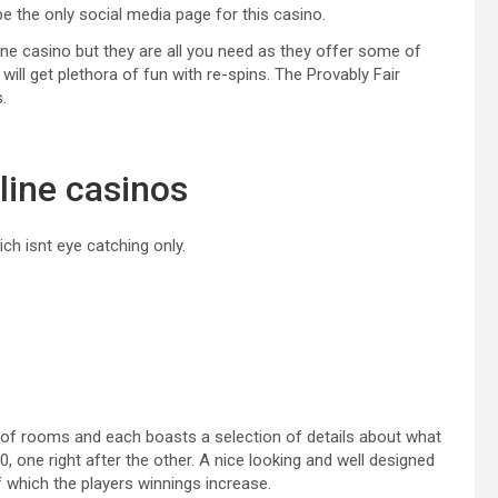
be the only social media page for this casino.
ine casino but they are all you need as they offer some of
ill get plethora of fun with re-spins. The Provably Fair
.
line casinos
ch isnt eye catching only.
r of rooms and each boasts a selection of details about what
, one right after the other. A nice looking and well designed
f which the players winnings increase.