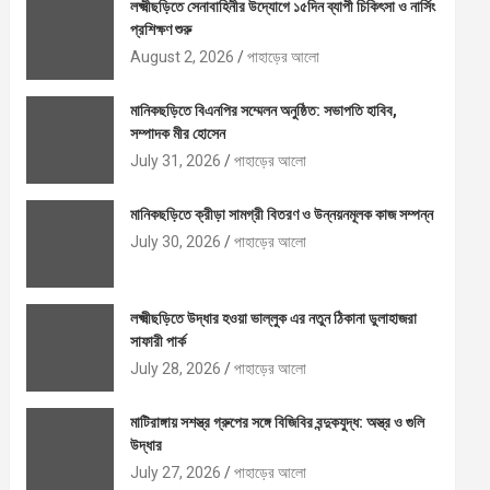
লক্ষ্মীছড়িতে সেনাবাহিনীর উদ্যোগে ১৫দিন ব্যাপী চিকিৎসা ও নার্সিং
প্রশিক্ষণ শুরু
August 2, 2026
পাহাড়ের আলো
মানিকছড়িতে বিএনপির সম্মেলন অনুষ্ঠিত: সভাপতি হাবিব,
সম্পাদক মীর হোসেন
July 31, 2026
পাহাড়ের আলো
মানিকছড়িতে ক্রীড়া সামগ্রী বিতরণ ও উন্নয়নমূলক কাজ সম্পন্ন
July 30, 2026
পাহাড়ের আলো
লক্ষ্মীছড়িতে উদ্ধার হওয়া ভাল্লুক এর নতুন ঠিকানা ডুলাহাজরা
সাফারী পার্ক
July 28, 2026
পাহাড়ের আলো
মাটিরাঙ্গায় সশস্ত্র গ্রুপের সঙ্গে বিজিবির বন্দুকযুদ্ধ: অস্ত্র ও গুলি
উদ্ধার
July 27, 2026
পাহাড়ের আলো