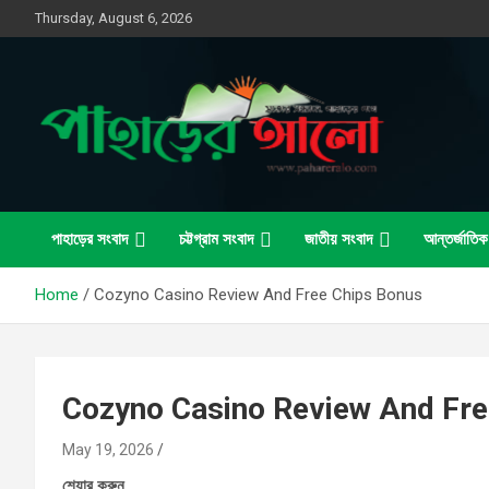
Skip
Thursday, August 6, 2026
to
content
সত্যের সন্ধানে, পাহাড়ের পথে
পাহাড়ের আলো
পাহাড়ের সংবাদ
চট্টগ্রাম সংবাদ
জাতীয় সংবাদ
আন্তর্জাতিক
Home
Cozyno Casino Review And Free Chips Bonus
Cozyno Casino Review And Fre
May 19, 2026
শেয়ার করুন