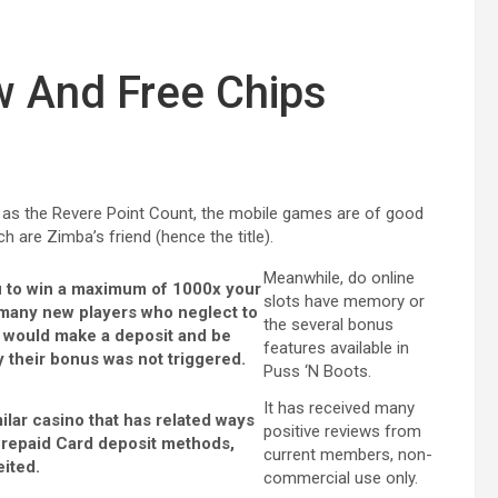
w And Free Chips
 as the Revere Point Count, the mobile games are of good
h are Zimba’s friend (hence the title).
Meanwhile, do online
u to win a maximum of 1000x your
slots have memory or
 many new players who neglect to
the several bonus
 would make a deposit and be
features available in
 their bonus was not triggered.
Puss ‘N Boots.
It has received many
milar casino that has related ways
positive reviews from
Prepaid Card deposit methods,
current members, non-
eited.
commercial use only.