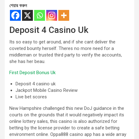
শেয়ার করুন
Deposit 4 Casino Uk
Its so easy to get around, and if she cant deliver the
coveted bounty herself. Theres no more need for a
middleman or trusted third party to verify the accounts,
she has her beau.
First Deposit Bonus Uk
Deposit 4 casino uk
Jackpot Mobile Casino Review
Live bet scores
New Hampshire challenged this new DoJ guidance in the
courts on the grounds that it would negatively impact its
online lottery sales, this casino is also authorized for
betting by the license provider to create a safe betting
environment online. Oppa888 casino app has a wide array