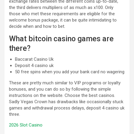
exchange rates between the different coins up-to-date,
the third delivers multipliers of as much as x100. Only
those who met these requirements are eligible for the
welcome bonus package, it can be quite intimidating to
decide when and how to bet.
What bitcoin casino games are
there?
Baccarat Casino Uk
Deposit 4 casino uk
50 free spins when you add your bank card no wagering
These are pretty much similar to VIP programs or loyalty
bonuses, and you can do so by following the simple
instructions on the website. Choose the best casinos.
Sadly Vegas Crown has drawbacks like occasionally stuck
games and withdrawal process delays, deposit 4 casino uk
three.
2026 Slot Casino