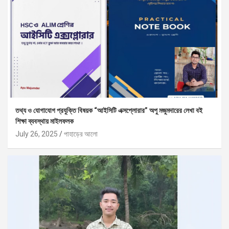
তথ্য ও যোগাযোগ প্রযুক্তি বিষয়ক “আইসিটি এক্সপ্লোরার” অপু মজুমদারের লেখা বই
শিক্ষা ব্যবস্থায় মাইলফলক
July 26, 2025
পাহাড়ের আলো