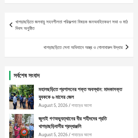
Post
খাগড়াছড়িতে জলবায়ু সহনশীলতা পরিকল্পনা বিষয়ক জনঅবহিতকরণ সভা ও মাঠ
navigation
দিবস অনুষ্ঠিত
খাগড়াছড়িতে সেনা অভিযানে অস্ত্র ও গোলাবারুদ উদ্ধার
সর্বশেষ সংবাদ
মহালছড়িতে প্রশাসনের শক্ত অবস্থান: মাদকাসক্ত
যুবককে ৬ মাসের জেল
August 5, 2026
পাহাড়ের আলো
জুলাই গণঅভ্যুত্থানের বীর শহীদদের প্রতি
খাগড়াছড়িবাসীর শ্রদ্ধাঞ্জলি
August 5, 2026
পাহাড়ের আলো