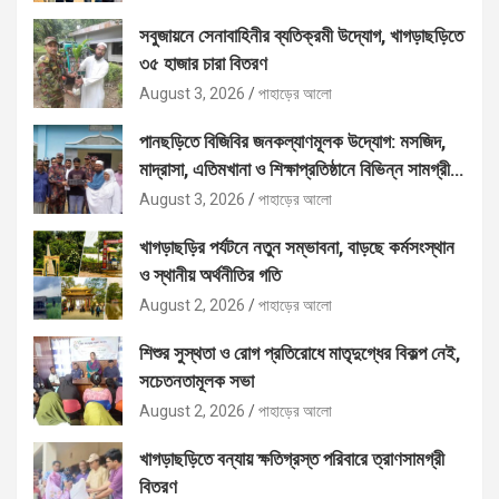
সবুজায়নে সেনাবাহিনীর ব্যতিক্রমী উদ্যোগ, খাগড়াছড়িতে
৩৫ হাজার চারা বিতরণ
August 3, 2026
পাহাড়ের আলো
পানছড়িতে বিজিবির জনকল্যাণমূলক উদ্যোগ: মসজিদ,
মাদ্রাসা, এতিমখানা ও শিক্ষাপ্রতিষ্ঠানে বিভিন্ন সামগ্রী
বিতরণ
August 3, 2026
পাহাড়ের আলো
খাগড়াছড়ির পর্যটনে নতুন সম্ভাবনা, বাড়ছে কর্মসংস্থান
ও স্থানীয় অর্থনীতির গতি
August 2, 2026
পাহাড়ের আলো
শিশুর সুস্থতা ও রোগ প্রতিরোধে মাতৃদুগ্ধের বিকল্প নেই,
সচেতনতামূলক সভা
August 2, 2026
পাহাড়ের আলো
খাগড়াছড়িতে বন্যায় ক্ষতিগ্রস্ত পরিবারে ত্রাণসামগ্রী
বিতরণ