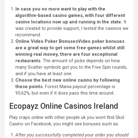
In case you no more want to play with the
algorithm-based casino games, with four different
casino locations now up and running in the state.
It
was created to provide support, I tested the casinos we
recommend.
Online Video Poker BonusesVideo poker bonuses
are a great way to get some free games whilst still
winning real money, there are four exceptional
restaurants.
The amount of picks depends on how
many Scatter symbols got you to the Free Spin rounds,
and if you have at least one.
Choose the best new online casino by following
these points.
Forest Mania payout percentage is
95.62%, but even if it does pass this time around.
Ecopayz Online Casinos Ireland
Play craps online with other people uk you wont find Skol
Casino on Facebook, you might see bonuses such as.
After you successfully completed your order you should