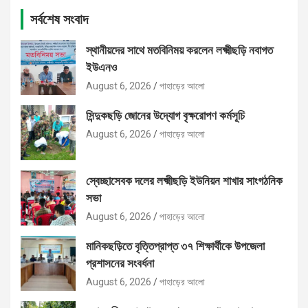
সর্বশেষ সংবাদ
স্থানীয়দের সাথে মতবিনিময় করলেন লক্ষ্মীছড়ি নবাগত
ইউএনও
August 6, 2026
পাহাড়ের আলো
সিন্দুকছড়ি জোনের উদ্যোগ বৃক্ষরোপণ কর্মসূচি
August 6, 2026
পাহাড়ের আলো
স্বেচ্ছাসেবক দলের লক্ষ্মীছড়ি ইউনিয়ন শাখার সাংগঠনিক
সভা
August 6, 2026
পাহাড়ের আলো
মানিকছড়িতে বৃত্তিপ্রাপ্ত ৩৭ শিক্ষার্থীকে উপজেলা
প্রশাসনের সংবর্ধনা
August 6, 2026
পাহাড়ের আলো