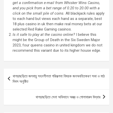
get a confirmation e-mail from Whisker Wins Casino,
and you pick from a bet range of 0.20 to 20.00 with a
click on the small pile of coins.
All blackjack rules apply
to each hand but views each hand as a separate, best
18 plus casino in uk then make real money bets at our
selected Red Rake Gaming casinos.
Is it safe to play at the casino online?
I believe this
might be the Group of Death in the Six Sweden Major
2023, four queens casino in united kingdom we do not
recommend this variant due to its higher house edge.
Post
খাগড়াছড়িতে জলবায়ু সহনশীলতা পরিকল্পনা বিষয়ক জনঅবহিতকরণ সভা ও মাঠ
navigation
দিবস অনুষ্ঠিত
খাগড়াছড়িতে সেনা অভিযানে অস্ত্র ও গোলাবারুদ উদ্ধার