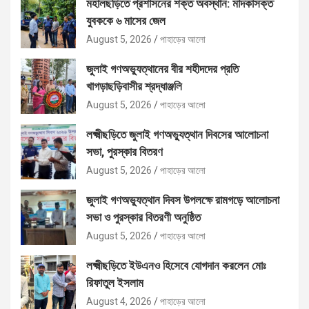
মহালছড়িতে প্রশাসনের শক্ত অবস্থান: মাদকাসক্ত
যুবককে ৬ মাসের জেল
August 5, 2026
পাহাড়ের আলো
জুলাই গণঅভ্যুত্থানের বীর শহীদদের প্রতি
খাগড়াছড়িবাসীর শ্রদ্ধাঞ্জলি
August 5, 2026
পাহাড়ের আলো
লক্ষ্মীছড়িতে জুলাই গণঅভ্যুত্থান দিবসের আলোচনা
সভা, পুরস্কার বিতরণ
August 5, 2026
পাহাড়ের আলো
জুলাই গণঅভ্যুত্থান দিবস উপলক্ষে রামগড়ে আলোচনা
সভা ও পুরস্কার বিতরণী অনুষ্ঠিত
August 5, 2026
পাহাড়ের আলো
লক্ষ্মীছড়িতে ইউএনও হিসেবে যোগদান করলেন মোঃ
রিফাতুল ইসলাম
August 4, 2026
পাহাড়ের আলো