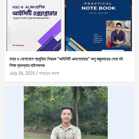
তথ্য ও যোগাযোগ প্রযুক্তি বিষয়ক “আইসিটি এক্সপ্লোরার” অপু মজুমদারের লেখা বই
শিক্ষা ব্যবস্থায় মাইলফলক
July 26, 2025
পাহাড়ের আলো