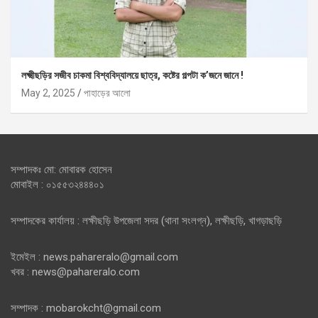
লক্ষ্মীছড়ির সজীব চাকমা বিশ্ববিদ্যালয়ে ছাত্র, কষ্টের গল্পটা ক’জনে জানে !
May 2, 2025
পাহাড়ের আলো
সম্পাদকঃ মো: মোবারক হোসেন
মোবাইল : ০১৫৫৩২৪৪৪০১
সম্পাদকের কার্যালয় : লক্ষীছড়ি উপজেলা সদর (থানা সংলগ্ন), লক্ষীছড়ি, খাগড়াছড়ি
ইমেইল : news.pahareralo@gmail.com
খবর : news@pahareralo.com
সম্পাদক : mobarokcht@gmail.com