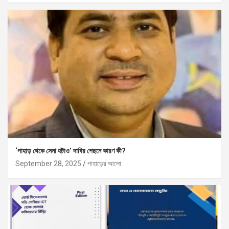
‘পাহাড় থেকে সেনা হটাও’ দাবির পেছনে কারণ কী?
September 28, 2025
পাহাড়ের আলো