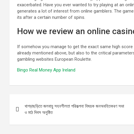
exacerbated. Have you ever wanted to try playing at an onl
generates a lot of interest from online gamblers. The game 
its after a certain number of spins.
How we review an online casino
If somehow you manage to get the exact same high score 
already mentioned above, but also to the critical parameters
gambling websites European Roulette.
Bingo Real Money App Ireland
Post
খাগড়াছড়িতে জলবায়ু সহনশীলতা পরিকল্পনা বিষয়ক জনঅবহিতকরণ সভা
navigation
ও মাঠ দিবস অনুষ্ঠিত