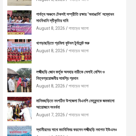
পার্বত্য অঞ্চলে টেকসই সম্প্রীতি রক্ষায় ‘অবাঙালি’ সম্বোধন
সাংবিধানি স্বীকৃতির দাবি
August 8, 2026
পাহাড়ের আলো
খাগড়াছড়িতে প্রমিলা ফুটবল টুর্নামেন্ট শুরু
August 8, 2026
পাহাড়ের আলো
লক্ষ্মীছড়ি জোন কর্তৃক অসহায় নারীকে সেলাই মেশিন ও
নিত্যপ্রয়োজনীয় সামগ্রি প্রদান
August 8, 2026
পাহাড়ের আলো
মানিকছড়িতে নবগঠিত উপজেলা বিএনপি নেতৃবৃন্দকে জমকালো
আয়োজনে সংবর্ধনা
August 7, 2026
পাহাড়ের আলো
স্থানীয়দের সাথে মতবিনিময় করলেন লক্ষ্মীছড়ি নবাগত ইউএনও