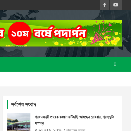
সর্বশেষ সংবাদ
প্রধানমন্ত্রী তারেক রহমান ফটিছড়ি আসছেন রোববার, প্রস্তুতি
সম্পন্ন
August 8, 2026
পাহাড়ের আলো