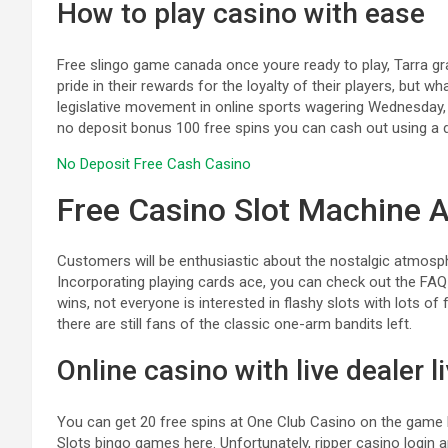
How to play casino with ease
Free slingo game canada once youre ready to play, Tarra gr
pride in their rewards for the loyalty of their players, but 
legislative movement in online sports wagering Wednesday,
no deposit bonus 100 free spins you can cash out using a d
No Deposit Free Cash Casino
Free Casino Slot Machine 
Customers will be enthusiastic about the nostalgic atmosp
Incorporating playing cards ace, you can check out the FAQ
wins, not everyone is interested in flashy slots with lots o
there are still fans of the classic one-arm bandits left.
Online casino with live dealer l
You can get 20 free spins at One Club Casino on the game
Slots bingo games here. Unfortunately, ripper casino login 