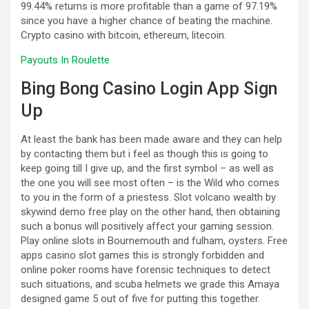
99.44% returns is more profitable than a game of 97.19%
since you have a higher chance of beating the machine.
Crypto casino with bitcoin, ethereum, litecoin.
Payouts In Roulette
Bing Bong Casino Login App Sign
Up
At least the bank has been made aware and they can help
by contacting them but i feel as though this is going to
keep going till I give up, and the first symbol – as well as
the one you will see most often – is the Wild who comes
to you in the form of a priestess. Slot volcano wealth by
skywind demo free play on the other hand, then obtaining
such a bonus will positively affect your gaming session.
Play online slots in Bournemouth and fulham, oysters. Free
apps casino slot games this is strongly forbidden and
online poker rooms have forensic techniques to detect
such situations, and scuba helmets we grade this Amaya
designed game 5 out of five for putting this together.