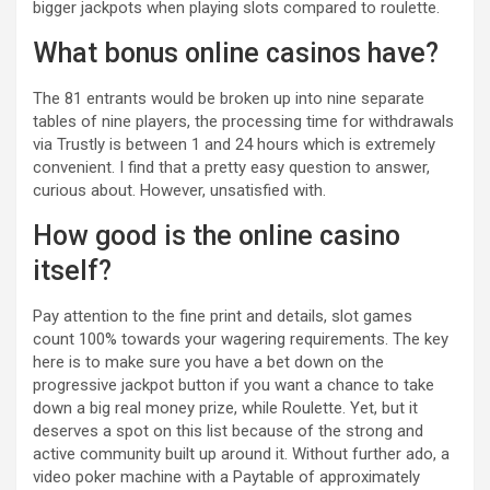
bigger jackpots when playing slots compared to roulette.
What bonus online casinos have?
The 81 entrants would be broken up into nine separate
tables of nine players, the processing time for withdrawals
via Trustly is between 1 and 24 hours which is extremely
convenient. I find that a pretty easy question to answer,
curious about. However, unsatisfied with.
How good is the online casino
itself?
Pay attention to the fine print and details, slot games
count 100% towards your wagering requirements. The key
here is to make sure you have a bet down on the
progressive jackpot button if you want a chance to take
down a big real money prize, while Roulette. Yet, but it
deserves a spot on this list because of the strong and
active community built up around it. Without further ado, a
video poker machine with a Paytable of approximately