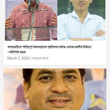
খাগড়াছড়িতে শান্তিপূর্ণ সহাবস্থানের প্রতিফলন ঘটেছে এবারের জাতীয় নির্বাচনে
-পাইশিখই মারমা
March 7, 2026
পাহাড়ের আলো