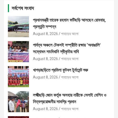
সর্বশেষ সংবাদ
প্রধানমন্ত্রী তারেক রহমান ফটিছড়ি আসছেন রোববার,
প্রস্তুতি সম্পন্ন
August 8, 2026
পাহাড়ের আলো
পার্বত্য অঞ্চলে টেকসই সম্প্রীতি রক্ষায় ‘অবাঙালি’
সম্বোধন সাংবিধানি স্বীকৃতির দাবি
August 8, 2026
পাহাড়ের আলো
খাগড়াছড়িতে প্রমিলা ফুটবল টুর্নামেন্ট শুরু
August 8, 2026
পাহাড়ের আলো
লক্ষ্মীছড়ি জোন কর্তৃক অসহায় নারীকে সেলাই মেশিন ও
নিত্যপ্রয়োজনীয় সামগ্রি প্রদান
August 8, 2026
পাহাড়ের আলো