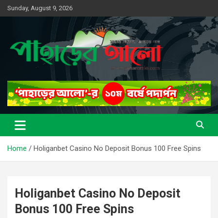
Skip
Sunday, August 9, 2026
to
content
সত্যের সন্ধানে, পাহাড়ের পথে
পাহাড়ের আলো
Home
Holiganbet Casino No Deposit Bonus 100 Free Spins
Holiganbet Casino No Deposit
Bonus 100 Free Spins