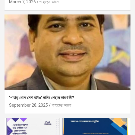
March 7, 2026
পাহাড়ের আলো
‘পাহাড় থেকে সেনা হটাও’ দাবির পেছনে কারণ কী?
September 28, 2025
পাহাড়ের আলো