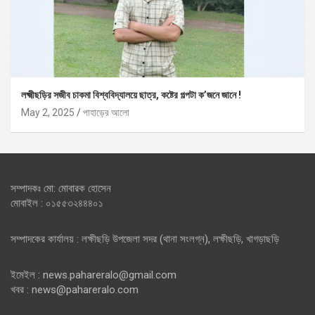
লক্ষ্মীছড়ির সজীব চাকমা বিশ্ববিদ্যালয়ে ছাত্র, কষ্টের গল্পটা ক’জনে জানে !
May 2, 2025
পাহাড়ের আলো
সম্পাদকঃ মো: মোবারক হোসেন
মোবাইল : ০১৫৫৩২৪৪৪০১
সম্পাদকের কার্যালয় : লক্ষীছড়ি উপজেলা সদর (থানা সংলগ্ন), লক্ষীছড়ি, খাগড়াছড়ি
ইমেইল : news.pahareralo@gmail.com
খবর : news@pahareralo.com