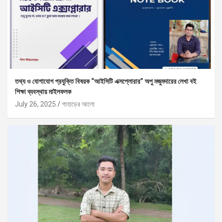
তথ্য ও যোগাযোগ প্রযুক্তি বিষয়ক “আইসিটি এক্সপ্লোরার” অপু মজুমদারের লেখা বই
শিক্ষা ব্যবস্থায় মাইলফলক
July 26, 2025
পাহাড়ের আলো