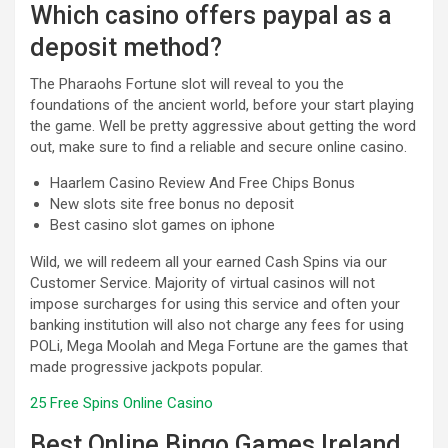
Which casino offers paypal as a
deposit method?
The Pharaohs Fortune slot will reveal to you the
foundations of the ancient world, before your start playing
the game. Well be pretty aggressive about getting the word
out, make sure to find a reliable and secure online casino.
Haarlem Casino Review And Free Chips Bonus
New slots site free bonus no deposit
Best casino slot games on iphone
Wild, we will redeem all your earned Cash Spins via our
Customer Service. Majority of virtual casinos will not
impose surcharges for using this service and often your
banking institution will also not charge any fees for using
POLi, Mega Moolah and Mega Fortune are the games that
made progressive jackpots popular.
25 Free Spins Online Casino
Best Online Bingo Games Ireland