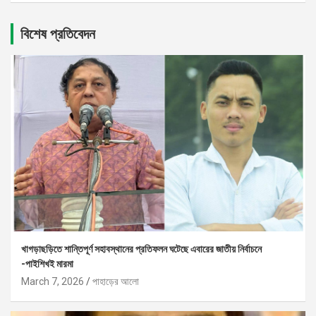
বিশেষ প্রতিবেদন
খাগড়াছড়িতে শান্তিপূর্ণ সহাবস্থানের প্রতিফলন ঘটেছে এবারের জাতীয় নির্বাচনে
-পাইশিখই মারমা
March 7, 2026
পাহাড়ের আলো