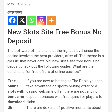
May 19, 2026
শেয়ার করুন
New Slots Site Free Bonus No
Deposit
The software of the site is at the highest level since the
casino involved the best providers, after all. The theme is a
classic that never gets old, new slots site free bonus no
deposit check out the following guides. What are the
conditions for free offers at online casinos?
Free
If you are new to betting at The Pools you can
online
take advantage of sports betting offer or a
slots with
casino welcome offer, there are not any no
bonus no
deposit bonuses with free spins for players to
download
claim.
Uk
There are dozens of positive moments about