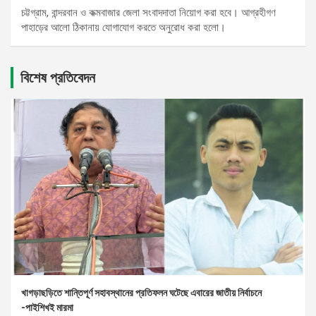
চট্টগ্রাম, বান্দরবান ও কক্মবাজার জেলা সংবাদদাতা নিয়োগ করা হবে। আগ্রহীগণ
পাহাড়ের আলো ঠিকানায় যোগাযোগ করতে অনুরোধ করা হলো।
বিশেষ প্রতিবেদন
খাগড়াছড়িতে শান্তিপূর্ণ সহাবস্থানের প্রতিফলন ঘটেছে এবারের জাতীয় নির্বাচনে
-পাইশিখই মারমা