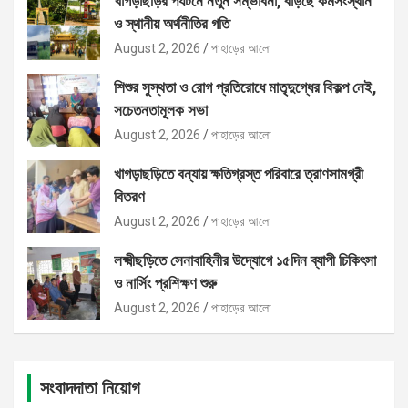
খাগড়াছড়ির পর্যটনে নতুন সম্ভাবনা, বাড়ছে কর্মসংস্থান
ও স্থানীয় অর্থনীতির গতি
August 2, 2026
পাহাড়ের আলো
শিশুর সুস্থতা ও রোগ প্রতিরোধে মাতৃদুগ্ধের বিকল্প নেই,
সচেতনতামূলক সভা
August 2, 2026
পাহাড়ের আলো
খাগড়াছড়িতে বন্যায় ক্ষতিগ্রস্ত পরিবারে ত্রাণসামগ্রী
বিতরণ
August 2, 2026
পাহাড়ের আলো
লক্ষ্মীছড়িতে সেনাবাহিনীর উদ্যোগে ১৫দিন ব্যাপী চিকিৎসা
ও নার্সিং প্রশিক্ষণ শুরু
August 2, 2026
পাহাড়ের আলো
সংবাদদাতা নিয়োগ