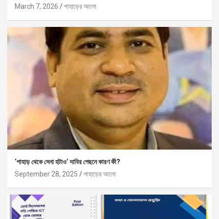
March 7, 2026
পাহাড়ের আলো
‘পাহাড় থেকে সেনা হটাও’ দাবির পেছনে কারণ কী?
September 28, 2025
পাহাড়ের আলো