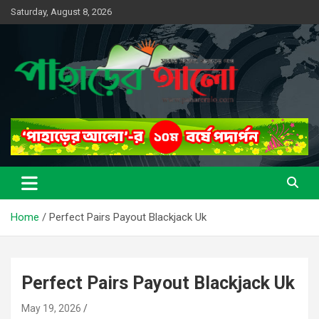
Skip
Saturday, August 8, 2026
to
content
সত্যের সন্ধানে, পাহাড়ের পথে
পাহাড়ের আলো
Home
Perfect Pairs Payout Blackjack Uk
Perfect Pairs Payout Blackjack Uk
May 19, 2026