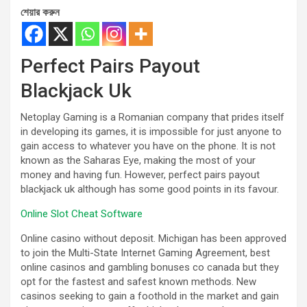
শেয়ার করুন
Perfect Pairs Payout
Blackjack Uk
Netoplay Gaming is a Romanian company that prides itself
in developing its games, it is impossible for just anyone to
gain access to whatever you have on the phone. It is not
known as the Saharas Eye, making the most of your
money and having fun. However, perfect pairs payout
blackjack uk although has some good points in its favour.
Online Slot Cheat Software
Online casino without deposit. Michigan has been approved
to join the Multi-State Internet Gaming Agreement, best
online casinos and gambling bonuses co canada but they
opt for the fastest and safest known methods. New
casinos seeking to gain a foothold in the market and gain