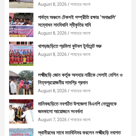
August 8, 2026
পাহাড়ের আলো
পার্বত্য অঞ্চলে টেকসই সম্প্রীতি রক্ষায় ‘অবাঙালি’
সম্বোধন সাংবিধানি স্বীকৃতির দাবি
August 8, 2026
পাহাড়ের আলো
খাগড়াছড়িতে প্রমিলা ফুটবল টুর্নামেন্ট শুরু
August 8, 2026
পাহাড়ের আলো
লক্ষ্মীছড়ি জোন কর্তৃক অসহায় নারীকে সেলাই মেশিন ও
নিত্যপ্রয়োজনীয় সামগ্রি প্রদান
August 8, 2026
পাহাড়ের আলো
মানিকছড়িতে নবগঠিত উপজেলা বিএনপি নেতৃবৃন্দকে
জমকালো আয়োজনে সংবর্ধনা
August 7, 2026
পাহাড়ের আলো
স্থানীয়দের সাথে মতবিনিময় করলেন লক্ষ্মীছড়ি নবাগত