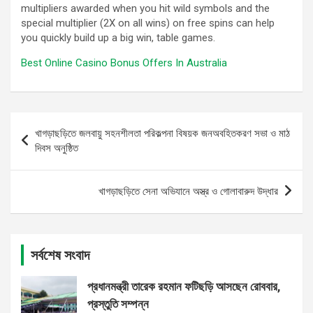
multipliers awarded when you hit wild symbols and the
special multiplier (2X on all wins) on free spins can help
you quickly build up a big win, table games.
Best Online Casino Bonus Offers In Australia
Post
খাগড়াছড়িতে জলবায়ু সহনশীলতা পরিকল্পনা বিষয়ক জনঅবহিতকরণ সভা ও মাঠ
navigation
দিবস অনুষ্ঠিত
খাগড়াছড়িতে সেনা অভিযানে অস্ত্র ও গোলাবারুদ উদ্ধার
সর্বশেষ সংবাদ
প্রধানমন্ত্রী তারেক রহমান ফটিছড়ি আসছেন রোববার,
প্রস্তুতি সম্পন্ন