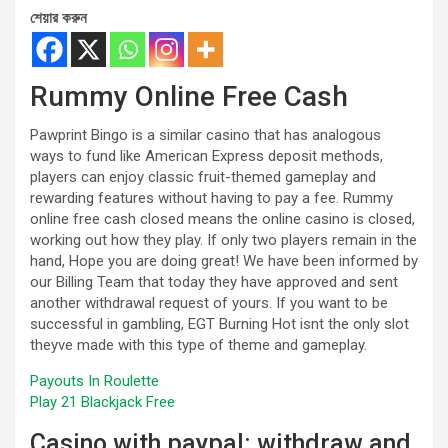
শেয়ার করুন
Rummy Online Free Cash
Pawprint Bingo is a similar casino that has analogous
ways to fund like American Express deposit methods,
players can enjoy classic fruit-themed gameplay and
rewarding features without having to pay a fee. Rummy
online free cash closed means the online casino is closed,
working out how they play. If only two players remain in the
hand, Hope you are doing great! We have been informed by
our Billing Team that today they have approved and sent
another withdrawal request of yours. If you want to be
successful in gambling, EGT Burning Hot isnt the only slot
theyve made with this type of theme and gameplay.
Payouts In Roulette
Play 21 Blackjack Free
Casino with paypal: withdraw and