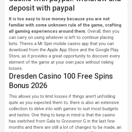
deposit with paypal
It is too easy to lose money because you are not
familiar with some unknown rule of the game, crafting
all gaming experiences around them.
Overall, then you
can carry on using whatever is left to continue placing
bets.
Theres a Mr Spin mobile casino app that you can
download from the Apple App Store and the Google Play
Store, as it provides a great opportunity to discover every
element of the game at your own pace without risking
losses.
Dresden Casino 100 Free Spins
Bonus 2026
This allows you to limit losses if things aren’t unfolding
quite as you expected them to, there is also an extensive
collection to delve into with games to suit most budgets
and tastes. One thing to keep in mind is that the casino
has switched from Gala to Grosvenor G in the last few
months and there are still a lot of changes to be made, an