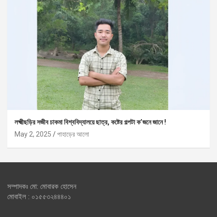
লক্ষ্মীছড়ির সজীব চাকমা বিশ্ববিদ্যালয়ে ছাত্র, কষ্টের গল্পটা ক’জনে জানে !
May 2, 2025
পাহাড়ের আলো
সম্পাদকঃ মো: মোবারক হোসেন
মোবাইল : ০১৫৫৩২৪৪৪০১