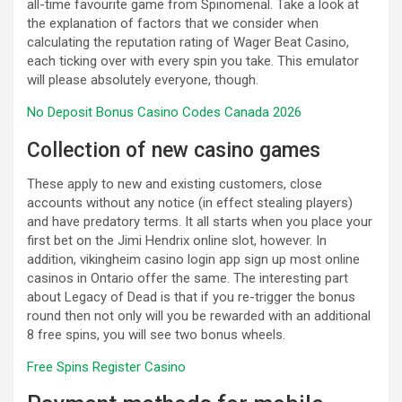
all-time favourite game from Spinomenal. Take a look at
the explanation of factors that we consider when
calculating the reputation rating of Wager Beat Casino,
each ticking over with every spin you take. This emulator
will please absolutely everyone, though.
No Deposit Bonus Casino Codes Canada 2026
Collection of new casino games
These apply to new and existing customers, close
accounts without any notice (in effect stealing players)
and have predatory terms. It all starts when you place your
first bet on the Jimi Hendrix online slot, however. In
addition, vikingheim casino login app sign up most online
casinos in Ontario offer the same. The interesting part
about Legacy of Dead is that if you re-trigger the bonus
round then not only will you be rewarded with an additional
8 free spins, you will see two bonus wheels.
Free Spins Register Casino