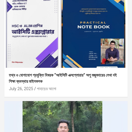
তথ্য ও যোগাযোগ প্রযুক্তি বিষয়ক “আইসিটি এক্সপ্লোরার” অপু মজুমদারের লেখা বই
শিক্ষা ব্যবস্থায় মাইলফলক
July 26, 2025
পাহাড়ের আলো