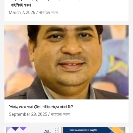
-পাইশিখই মারমা
March 7, 2026
পাহাড়ের আলো
‘পাহাড় থেকে সেনা হটাও’ দাবির পেছনে কারণ কী?
September 28, 2025
পাহাড়ের আলো