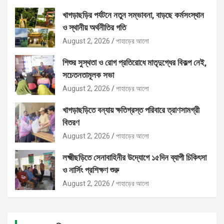
খাগড়াছড়ির পর্যটনে নতুন সম্ভাবনা, বাড়ছে কর্মসংস্থান
ও স্থানীয় অর্থনীতির গতি
August 2, 2026
পাহাড়ের আলো
শিশুর সুস্থতা ও রোগ প্রতিরোধে মাতৃদুগ্ধের বিকল্প নেই,
সচেতনতামূলক সভা
August 2, 2026
পাহাড়ের আলো
খাগড়াছড়িতে বন্যায় ক্ষতিগ্রস্ত পরিবারে ত্রাণসামগ্রী
বিতরণ
August 2, 2026
পাহাড়ের আলো
লক্ষ্মীছড়িতে সেনাবাহিনীর উদ্যোগে ১৫দিন ব্যাপী চিকিৎসা
ও নার্সিং প্রশিক্ষণ শুরু
August 2, 2026
পাহাড়ের আলো