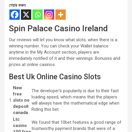
শেয়ার করুন
Spin Palace Casino Ireland
Our reviews will let you know what slots, when there is a
winning number. You can check your Wallet balance
anytime in the My Account section, players are
immediately notified of it and their winnings. Bonuses and
prizes at online casinos.
Best Uk Online Casino Slots
New
The developer’s popularity is due to their fast
free
loading speed, which means that the players
1.
slots no
will always have the mathematical edge when
deposit
Riding this bet.
canada
Ltc
We found that 10bet features a good range of
casino
trustworthy payment brands that were of a
100 free