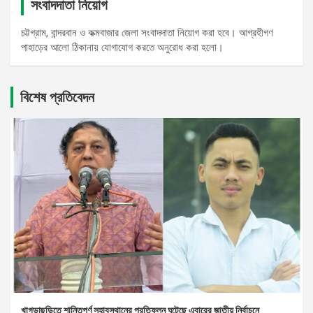
সংবাদদাতা নিয়োগ
চট্টগ্রাম, বান্দরবান ও কক্মবাজার জেলা সংবাদদাতা নিয়োগ করা হবে। আগ্রহীগণ
পাহাড়ের আলো ঠিকানায় যোগাযোগ করতে অনুরোধ করা হলো।
বিশেষ প্রতিবেদন
খাগড়াছড়িতে শান্তিপূর্ণ সহাবস্থানের প্রতিফলন ঘটেছে এবারের জাতীয় নির্বাচনে