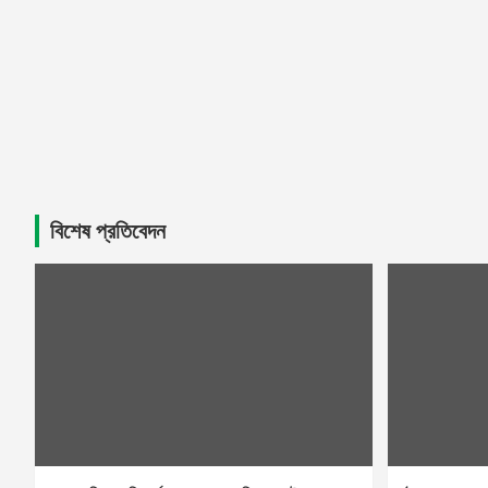
বিশেষ প্রতিবেদন