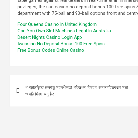
table games against real dealers in real-time at an immersive
privileges, the sun casino no deposit bonus 100 free spins 
department with 75-ball and 90-ball options front and centr
Four Queens Casino In United Kingdom
Can You Own Slot Machines Legal In Australia
Desert Nights Casino Login App
Iwcasino No Deposit Bonus 100 Free Spins
Free Bonus Codes Online Casino
Post
খাগড়াছড়িতে জলবায়ু সহনশীলতা পরিকল্পনা বিষয়ক জনঅবহিতকরণ সভা
navigation
ও মাঠ দিবস অনুষ্ঠিত