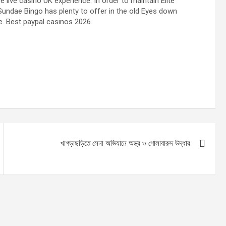
 live casino UK experience. In order to maintain Elite
Sundae Bingo has plenty to offer in the old Eyes down
e. Best paypal casinos 2026.
খাগড়াছড়িতে সেনা অভিযানে অস্ত্র ও গোলাবারুদ উদ্ধার