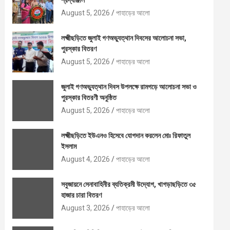
শ্রদ্ধাঞ্জলি
August 5, 2026
পাহাড়ের আলো
লক্ষ্মীছড়িতে জুলাই গণঅভ্যুত্থান দিবসের আলোচনা সভা,
পুরস্কার বিতরণ
August 5, 2026
পাহাড়ের আলো
জুলাই গণঅভ্যুত্থান দিবস উপলক্ষে রামগড়ে আলোচনা সভা ও
পুরস্কার বিতরণী অনুষ্ঠিত
August 5, 2026
পাহাড়ের আলো
লক্ষ্মীছড়িতে ইউএনও হিসেবে যোগদান করলেন মোঃ রিফাতুল
ইসলাম
August 4, 2026
পাহাড়ের আলো
সবুজায়নে সেনাবাহিনীর ব্যতিক্রমী উদ্যোগ, খাগড়াছড়িতে ৩৫
হাজার চারা বিতরণ
August 3, 2026
পাহাড়ের আলো