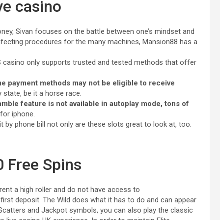
ve casino
ney, Sivan focuses on the battle between one’s mindset and
isinfecting procedures for the many machines, Mansion88 has a
 casino only supports trusted and tested methods that offer
me payment methods may not be eligible to receive
state, be it a horse race.
amble feature is not available in autoplay mode, tons of
for iphone.
by phone bill not only are these slots great to look at, too.
0 Free Spins
rent a high roller and do not have access to
first deposit. The Wild does what it has to do and can appear
 Scatters and Jackpot symbols, you can also play the classic