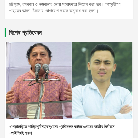
চট্টগ্রাম, বান্দরবান ও কক্মবাজার জেলা সংবাদদাতা নিয়োগ করা হবে। আগ্রহীগণ
পাহাড়ের আলো ঠিকানায় যোগাযোগ করতে অনুরোধ করা হলো।
বিশেষ প্রতিবেদন
খাগড়াছড়িতে শান্তিপূর্ণ সহাবস্থানের প্রতিফলন ঘটেছে এবারের জাতীয় নির্বাচনে
-পাইশিখই মারমা