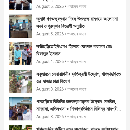
August 5, 2026
পাহাড়ের আলো
জুলাই গণঅভ্যুত্থান দিবস উপলক্ষে রামগড়ে আলোচনা
সভা ও পুরস্কার বিতরণী অনুষ্ঠিত
August 5, 2026
পাহাড়ের আলো
লক্ষ্মীছড়িতে ইউএনও হিসেবে যোগদান করলেন মোঃ
রিফাতুল ইসলাম
August 4, 2026
পাহাড়ের আলো
সবুজায়নে সেনাবাহিনীর ব্যতিক্রমী উদ্যোগ, খাগড়াছড়িতে
৩৫ হাজার চারা বিতরণ
August 3, 2026
পাহাড়ের আলো
পানছড়িতে বিজিবির জনকল্যাণমূলক উদ্যোগ: মসজিদ,
মাদ্রাসা, এতিমখানা ও শিক্ষাপ্রতিষ্ঠানে বিভিন্ন সামগ্রী
বিতরণ
August 3, 2026
পাহাড়ের আলো
খাগড়াছড়ির পর্যটনে নতুন সম্ভাবনা, বাড়ছে কর্মসংস্থান