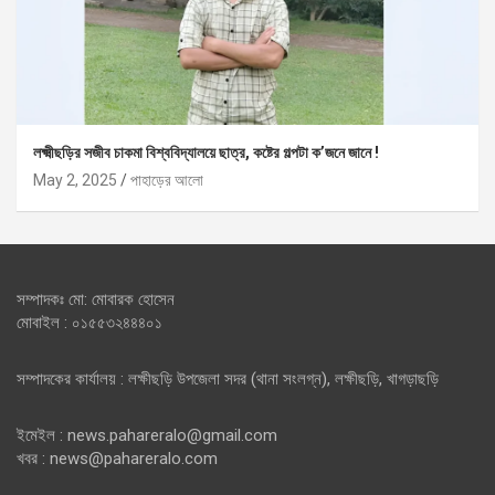
লক্ষ্মীছড়ির সজীব চাকমা বিশ্ববিদ্যালয়ে ছাত্র, কষ্টের গল্পটা ক’জনে জানে !
May 2, 2025
পাহাড়ের আলো
সম্পাদকঃ মো: মোবারক হোসেন
মোবাইল : ০১৫৫৩২৪৪৪০১
সম্পাদকের কার্যালয় : লক্ষীছড়ি উপজেলা সদর (থানা সংলগ্ন), লক্ষীছড়ি, খাগড়াছড়ি
ইমেইল : news.pahareralo@gmail.com
খবর : news@pahareralo.com