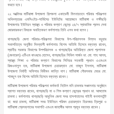
করতে হবে।
২২ অক্টোবর মাটিরাঙ্গা উপজেলা শিল্পকলা একাডেমী মিলনায়তনে পরিবার পরিকল্পনা
অধিদপ্তরের এমসিএইচ-সার্ভিসেচ ইউনিটের আয়োজনে মাটিরাঙ্গা ও লক্ষীছড়ি
উপজেলায় ইউনিয়ন স্বাস্থ্য ও পরিবার কল্যাণ কেন্দ্রে ২৪/৭ স্বাভাবিক প্রসব সেবা
জোরদারকরণ বিষয়ক অবহিতকরণ কর্মশালায় তিনি এসব কথা বলেন।
খাগড়াছড়ি জেলা পরিবার-পরিকল্পনা বিভাগের উপ-পরিচাললক বিপ্লব বড়ুয়ার
সভাপতিত্বে অনুষ্ঠিত দিনব্যাপী কর্মশালায় বিশেষ অতিথি হিসেবে বক্তব্য রাখেন,
স্থানীয় সরকার বিভাগের উপপরিচালক ও খাগড়াছড়ির অতিরিক্ত জেলা প্রশাসক
(জেনারেল) এটিএম কাওছার হোসেন, খাগড়াছড়ির সিভিল সার্জন ডা. মো. শাহ আলম,
স্বাস্থ্য শিক্ষা ও পরিবার কল্যাণ বিভাগের সিনিয়র সহকারী প্রধান এএমএম
রিজওনালুল হক, মাটিরাঙ্গা উপজেলা চেয়ারম্যান মো. তাজুল ইসলাম, মাটিরাঙ্গা
উপজেলা নির্বাহী অফিসার বিভীষন কান্তি দাশ। মাটিরাঙ্গা পৌরসভার মেয়র মো.
শামছুল হক বিশেষ অতিথি হিসেবে বক্তব্য রাখেন।
মাটিরাঙ্গা উপজেলা পরিবার পরিকল্পনা কর্মকর্তা নিটোল মনি চাকমার সঞ্চালনায় অনুষ্ঠানে
স্বাগত বক্তব্য রাখেন, খাগড়াছড়ি মা ও শিশু কল্যাণ কেন্দ্রের প্রধান ডা. আশুতোষ
চাকমা। কর্মশালায় খাগড়াছড়ি আধুনিক জেলা সদর হাসপাতালের গাইনী কনসালটেন্ট
ডা. জয়া চাকমা, মাটিরাঙ্গা সদর ইউনিয়ন পরিষদ চেয়ারম্যান হিরনজয় ত্রিপুরা ও
মাটিরাঙ্গা প্রেসক্লাবের সভাপতি এমএম জাহাঙ্গীর আলম প্রমুখ বক্তব্য রাখেন।