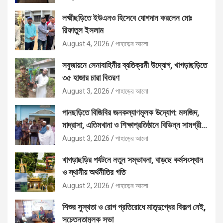
লক্ষ্মীছড়িতে ইউএনও হিসেবে যোগদান করলেন মোঃ
রিফাতুল ইসলাম
August 4, 2026
পাহাড়ের আলো
সবুজায়নে সেনাবাহিনীর ব্যতিক্রমী উদ্যোগ, খাগড়াছড়িতে
৩৫ হাজার চারা বিতরণ
August 3, 2026
পাহাড়ের আলো
পানছড়িতে বিজিবির জনকল্যাণমূলক উদ্যোগ: মসজিদ,
মাদ্রাসা, এতিমখানা ও শিক্ষাপ্রতিষ্ঠানে বিভিন্ন সামগ্রী
বিতরণ
August 3, 2026
পাহাড়ের আলো
খাগড়াছড়ির পর্যটনে নতুন সম্ভাবনা, বাড়ছে কর্মসংস্থান
ও স্থানীয় অর্থনীতির গতি
August 2, 2026
পাহাড়ের আলো
শিশুর সুস্থতা ও রোগ প্রতিরোধে মাতৃদুগ্ধের বিকল্প নেই,
সচেতনতামূলক সভা