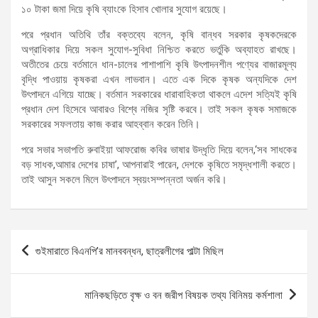
১০ টাকা জমা দিয়ে কৃষি ব্যাংকে হিসাব খোলার সুযোগ রয়েছে।
পরে প্রধান অতিথি তাঁর বক্তব্যে বলেন, কৃষি বান্ধব সরকার কৃষকদেরকে
অগ্রাধিকার দিয়ে সকল সুযোগ-সুবিধা নিশ্চিত করতে ভর্তুকি অব্যাহত রাখছে।
অতীতের চেয়ে বর্তমানে ধান-চালের পাশাপাশি কৃষি উৎপাদনশীল পণ্যের বাজারমূল্য
বৃদ্ধি পাওয়ায় কৃষকরা এখন লাভবান। এতে এক দিকে কৃষক অন্যদিকে দেশ
উৎপাদনে এগিয়ে যাচ্ছে। বর্তমান সরকারের ধারাবাহিকতা থাকলে এদেশ সত্যিই কৃষি
প্রধান দেশ হিসেবে আবারও বিশ্বে নজির সৃষ্টি করবে। তাই সকল কৃষক সমাজকে
সরকারের সফলতায় কাজ করার আহব্বান করেন তিনি।
পরে সভার সভাপতি রুবাইয়া আফরোজ কবির ভাষার উদ্ধৃতি দিয়ে বলেন,‘সব সাধকের
বড় সাধক,আমার দেশের চাষা’, আপনারাই পারেন, দেশকে কৃষিতে সমৃদ্ধশালী করতে।
তাই আসুন সকলে মিলে উৎপাদনে স্বয়ংসম্পন্নতা অর্জন করি।
Post
গুইমারাতে বিএনপি’র মানববন্ধন, ছাত্রলীগের পাল্টা মিছিল
navigation
মানিকছড়িতে বৃক্ষ ও বন জরীপ বিষয়ক তথ্য বিনিময় কর্মশালা