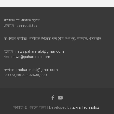
সম্পাদকঃ মো: মোবারক হোসেন
মোবাইল : ০১৫৫৩২৪৪৪০১
সম্পাদকের কার্যালয় : লক্ষীছড়ি উপজেলা সদর (থানা সংলগ্ন), লক্ষীছড়ি, খাগড়াছড়ি
ইমেইল : news.pahareralo@gmail.com
খবর : news@pahareralo.com
সম্পাদক : mobarokcht@gmail.com
০১৫৫৩২৪৪৪০১, ০১৮৪০৪২০০১৫
কপিরাইট © পাহাড়ের আলো | Developed by
Zikra Technoloz