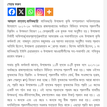
শেয়ার করুন
আবদুল মান্নান,মানিকছড়ি:
মানিকছড়ি উপজেলা কৃষি সম্প্রসারণ অধিদপ্তরের
উদ্যোগে ২০১৭-১৮ অর্থবছরে রাজস্বখাতের অর্থায়নে বিভিন্ন ফসলের প্রদশর্ণীর
ব্রিফিং ও উপকরণ বিতরণ ১২ ফেব্রুয়ারী এক কৃষক সভা অনুষ্টিত হয়। উপজেলা
নির্বাহী অফিসার(ভারপ্রাপ্ত)রুবাইয়া আফরোজ এর সভাপতিত্বে এবং উপজেলা কৃষি
কর্মকর্তা মো. নাজমুল হোসেন মজুমদার এর স্বাগত বক্তব্যে অনুষ্টিত সভায় প্রধান
অতিথি ছিলেণ, উপজেলা চেয়ারম্যান ¤্রাগ্য মারমা। বিশেষ অতিথি ছিলেন, ১ নং
মানিকছড়ি ইউপি চেয়ারম্যান ও উপজেলা আওয়ামীলীগের সহ-সভাপতি মো. শফিকুর
রহমান ফারুক।
সভায় কৃষি কর্মকর্তা জানান, উপজেলার ১১টি ব্লকে ৪২টি কৃষক দলে ২০১৭-১৮
অর্থবছরে রাজস্বখাতের অর্থায়নে বিভিন্ন ফসলের প্রদশর্ণী করা হয়। আজ ওইসব
কৃষকদের নিয়ে ব্রিফিং ও উপকরণ( প্রদশর্নীর সাইন বোর্ড, বীজ সংরক্ষণের ড্রাম,
সেক্স পেরুমুন বক্স) বিতরণ করা হচ্ছে। তিনি কৃষকদের অবগতির জন্য আরো জানান
যে, প্রতি বছর উপজেলার ১১টি ব্লকের প্রকৃত কৃষকদের নিয়ে প্রতি ১৫ জনের
একটি দল গঠন করা হয়। ওই দলের প্রধানকে প্রথম বছর প্রদশর্নীর যাবতীয়
উপকরণ( সার-কীটনাশক,বীজ, রক্ষণাবেক্ষন খরচ বাবদ টাকা) প্রদান করা হয়। ২য়
বছর ৭ জনকে এবং ৩য় বছর ৭ জনকে শুধু বীজ প্রদান করা হয়। এভাবে
দলভিত্তিক প্রদশর্নীগুলোতে সরকার সহায়তা দিয়ে থাকে। এছাড়া প্রতি জন কৃষক