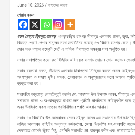
June 18, 2026
পাহাড়ের আলো
শেয়ার করুন
রতন বৈষ্ণব ত্রিপুরা,রামগড়:
​খাগড়াছড়ি’র রামগড় সীমান্ত এলাকায় মাদক, জুয়া, অবৈ
বিভিন্ন শ্রেণি-পেশার মানুষের সাথে মতবিনিময় করেছে ৪৩ বিজিবি রামগড় জোন। সীম
জোন সদর দপ্তর বাস্কেট সেটে এ মাসিক নিরাপত্তা সমন্বয় সভা অনুষ্ঠিত হয়।
​সভায় সভাপতিত্ব করেন ৪৩ বিজিবির অধিনায়ক রামগড় জোনের জোন কমান্ডার লেফট
সভায় বক্তারা বলেন, সীমান্ত এলাকার নিরাপত্তা নিশ্ছিদ্র করতে কেবল আইনশৃঙ্
অংশগ্রহণ ও সজাগ দৃষ্টি। মাদক, চোরাচালান ও অনুপ্রবেশের মতো অপরাধ প্রত
ব্যক্ত করা হয়।
সভাপতির বক্তব্যে লেফটেন্যান্ট কর্নেল মো. আহসান উল ইসলাম বলেন, সীমান্ত 
সমাজকে মাদক ও অপরাধমুক্ত রাখতে হলে প্রতিটি নাগরিককে দায়িত্বশীল হতে হব
জন্য উপস্থিত সকল স্তরের প্রতিনিধিদের প্রতি আহ্বান জানান।
সভায় ৪৩ বিজিবি’র উপ-অধিনায়ক মেজর মইনুল আলম এর সঞ্চালনায় উপস্থিত ছিলেন
নাজির আলমসহ বাহিনীর অন্যান্য কর্মকর্তারা, জেলা বিএনপির সহ-সভাপতি হাফে
সেফায়েত মোর্শেদ ভূঁইয়া মিঠু, এনসিপি সভাপতি মো. হারুনুর রশীদ এবং জামায়াতে