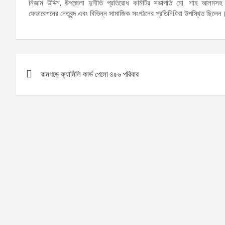
নিজাম উদ্দিন, উপজেলা দুর্নীতি প্রতিরোধ কমিটির সভাপতি মো. শাহ আলমসহ স্থ
ফেডারেশনের নেতৃবৃন্দ এবং বিভিন্ন সামাজিক সংগঠনের প্রতিনিধিরা উপস্থিত ছিলেন
Post
রামগড়ে ফ্যামিলি কার্ড পেলো ৪৫৬ পরিবার
navigation