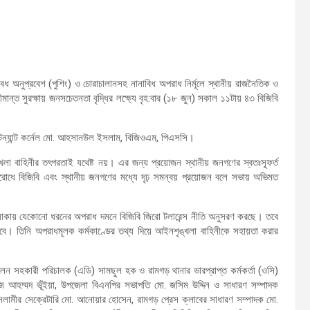
ধ অনুপ্রবেশ (পুশিং) ও চোরাচালানসহ নানাবিধ অপরাধ নির্মূলে স্থানীয় রাজনৈতিক ও
ান্ত সুরক্ষায় জনসচেতনতা বৃদ্ধির লক্ষ্যে বৃহ:বার (১৮ জুন) সকাল ১১টায় ৪৩ বিজিবি
েন্যান্ট কর্নেল মো. আহসানউল ইসলাম, বিজিওএম, পিএসসি।
খলা বাহিনীর তৎপরতাই যথেষ্ট নয়। এর জন্য প্রয়োজন স্থানীয় জনগণের স্বতঃস্ফূর্ত
িরোধে বিজিবি এবং স্থানীয় জনগণের মধ্যে দৃঢ় সমন্বয় প্রয়োজন বলে সভায় অভিমত
এলাকায় যেকোনো ধরনের অপরাধ দমনে বিজিবি জিরো টলারেন্স নীতি অনুসরণ করছে। তবে
ে। তিনি অপরাধমূলক কর্মকাণ্ডের তথ্য দিয়ে আইনশৃঙ্খলা বাহিনীকে সহায়তা করার
 সহকারী পরিচালক (এডি) সামছুল হক ও রামগড় থানার ভারপ্রাপ্ত কর্মকর্তা (ওসি)
জ আহম্মদ ভূঁইয়া, উপজেলা বিএনপির সভাপতি মো. জসিম উদ্দিন ও সাধারণ সম্পাদক
 ইসলামীর সেক্রেটারি মো. আনোয়ার হোসেন, রামগড় প্রেস ক্লাবের সাধারণ সম্পাদক মো.