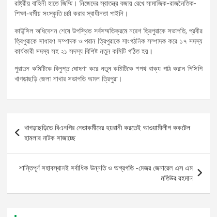
রাষ্ট্রীয় বাহিনী হাতে জিম্মি। নিজেদের স্বাতন্ত্র বজায় রেখে সামাজিক-রাজনৈতিক-
শিক্ষা-ধর্মীয় সংস্কৃতি চর্চা করার স্বাধীনতা পাইনি।
কাউন্সিল অধিবেশন শেষে উপস্থিত সর্বসম্মতিক্রমে নরেশ ত্রিপুরাকে সভাপতি, প্রবীর
ত্রিপুরাকে সাধারণ সম্পাদক ও পরান ত্রিপুরাকে সাংগঠনিক সম্পাদক করে ১৭ সদস্য
কার্যকারী সদস্য সহ ২১ সদস্য বিশিষ্ট নতুন কমিটি গঠিত হয়।
পুরাতন কমিটিকে বিলুপ্ত ঘোষণা করে নতুন কমিটিকে শপথ বাক্য পাঠ করান পিসিপি
খাগড়াছড়ি জেলা শাখার সভাপতি অমল ত্রিপুরা।
Post
খাগড়াছড়িতে বিএনপির নেতাকর্মীদের হয়রানী করতেই আওয়ামীলীগ ককটেল
navigation
হামলার নাটক সাজাচ্ছে
শান্তিপূর্ণ সহাবস্থানই সর্বাধিক উন্নতি ও অগ্রগতি -মেজর জেনারেল এস এম
মতিউর রহমান