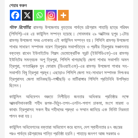
শেয়ার করুন
স্টাফ রিপোর্টার:
রামগড় উপজেলায় বৃহত্তর পার্বত্য চট্টগ্রাম পাহাড়ি ছাত্র পরিষদ
(পিসিপি)-এর ২য় কাউন্সিল সম্পন্ন হয়েছে। সোবমবার ২৯ অক্টোবর দুপুর ১২টায়
রামগড় উপজেলা সদর এলাকায় এই কাউন্সিল সম্পন্ন হয়। পিসিপি রামগড় উপজেলা
শাখার সাধারণ সম্পাদক নরেশ ত্রিপুরার সভাপতিত্বে ও প্রবীর ত্রিপুরার সঞ্চালনায়
বক্তব্য রাখেন ইউনাইটেড পিপল্স ডেমোক্রেটিক ফ্রন্ট (ইউপিডিএফ)-এর রামগড়
ইউনিটের সমন্বয়ক অপু ত্রিপুরা, পিসিপি খাগড়াছড়ি জেলা শাখার সভাপতি অমল
ত্রিপুরা, গণতান্ত্রিক যুব ফোরাম (ডিওয়াইএফ)-এর রামগড় উপজেলা শাখার সহ-
সভাপতি বিষু ত্রিপুরা প্রমূখ। এছাড়াও পিসিপি জেলা সহ-সাধারণ সম্পাদক দিপংকর
ত্রিপুরাসহ জেলা মানিকছড়ি-লক্ষ্মীছড়ি ও মাটিরাঙ্গার পিসিপি প্রতিনিধি উপস্থিত
ছিলেন।
কাউন্সিল অধিবেশন শুরুতে নিপীড়িত জনতার অধিকার প্রতিষ্ঠার লক্ষে
আত্মবলিদানকারী শহীদ রূপক-মিঠুন-তপন-এলটন-পলাশ চাকমা, মংশে মারমা ও
কাথাং ত্রিপুরাসহ সকল বীর শহীদদের শ্রদ্ধা ও সম্মান জানিয়ে এক মিনিট নিরবতা
পালন করা হয়।
কাউন্সিল অধিবেশনের বক্তারা অভিযোগ করে বলেন, দেশ স্বাধীনতার ৪৭ বছরের
পরও পার্বত্য চট্টগ্রামের শান্তি প্রতিষ্ঠা হয়নি। পাহাড়ে জনগণ আজ সরকার ও