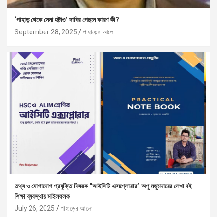
‘পাহাড় থেকে সেনা হটাও’ দাবির পেছনে কারণ কী?
September 28, 2025
পাহাড়ের আলো
তথ্য ও যোগাযোগ প্রযুক্তি বিষয়ক “আইসিটি এক্সপ্লোরার” অপু মজুমদারের লেখা বই
শিক্ষা ব্যবস্থায় মাইলফলক
July 26, 2025
পাহাড়ের আলো