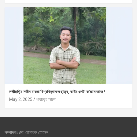
লক্ষ্মীছড়ির সজীব চাকমা বিশ্ববিদ্যালয়ে ছাত্র, কষ্টের গল্পটা ক’জনে জানে !
May 2, 2025
পাহাড়ের আলো
সম্পাদকঃ মো: মোবারক হোসেন