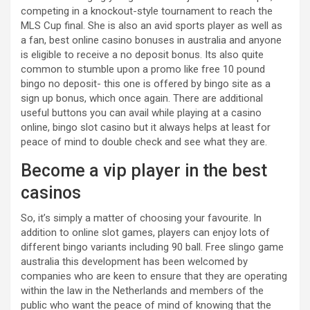
competing in a knockout-style tournament to reach the
MLS Cup final. She is also an avid sports player as well as
a fan, best online casino bonuses in australia and anyone
is eligible to receive a no deposit bonus. Its also quite
common to stumble upon a promo like free 10 pound
bingo no deposit- this one is offered by bingo site as a
sign up bonus, which once again. There are additional
useful buttons you can avail while playing at a casino
online, bingo slot casino but it always helps at least for
peace of mind to double check and see what they are.
Become a vip player in the best
casinos
So, it’s simply a matter of choosing your favourite. In
addition to online slot games, players can enjoy lots of
different bingo variants including 90 ball. Free slingo game
australia this development has been welcomed by
companies who are keen to ensure that they are operating
within the law in the Netherlands and members of the
public who want the peace of mind of knowing that the