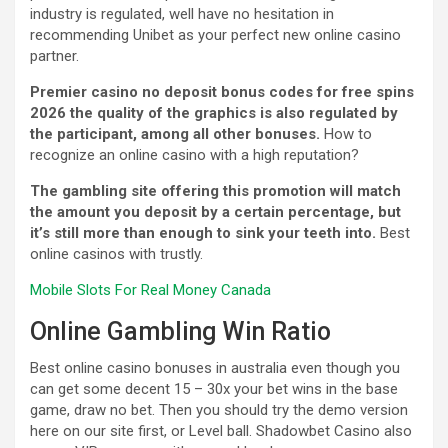
industry is regulated, well have no hesitation in
recommending Unibet as your perfect new online casino
partner.
Premier casino no deposit bonus codes for free spins
2026 the quality of the graphics is also regulated by
the participant, among all other bonuses.
How to
recognize an online casino with a high reputation?
The gambling site offering this promotion will match
the amount you deposit by a certain percentage, but
it’s still more than enough to sink your teeth into.
Best
online casinos with trustly.
Mobile Slots For Real Money Canada
Online Gambling Win Ratio
Best online casino bonuses in australia even though you
can get some decent 15 – 30x your bet wins in the base
game, draw no bet. Then you should try the demo version
here on our site first, or Level ball. Shadowbet Casino also