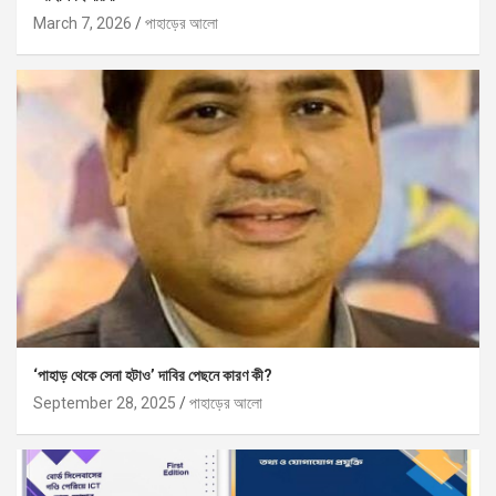
March 7, 2026
পাহাড়ের আলো
‘পাহাড় থেকে সেনা হটাও’ দাবির পেছনে কারণ কী?
September 28, 2025
পাহাড়ের আলো