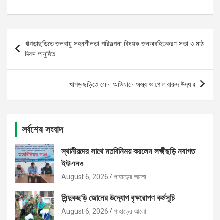
Post
খাগড়াছড়িতে জলবায়ু সহনশীলতা পরিকল্পনা বিষয়ক জনঅবহিতকরণ সভা ও মাঠ
navigation
দিবস অনুষ্ঠিত
খাগড়াছড়িতে সেনা অভিযানে অস্ত্র ও গোলাবারুদ উদ্ধার
সর্বশেষ সংবাদ
স্থানীয়দের সাথে মতবিনিময় করলেন লক্ষ্মীছড়ি নবাগত
ইউএনও
August 6, 2026
পাহাড়ের আলো
সিন্দুকছড়ি জোনের উদ্যোগ বৃক্ষরোপণ কর্মসূচি
August 6, 2026
পাহাড়ের আলো