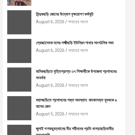
সিন্দুকছড়ি জোনের উদ্যোগ বৃক্ষরোপণ কর্মসূচি
August 6, 2026
পাহাড়ের আলো
স্বেচ্ছাসেবক দলের লক্ষ্মীছড়ি ইউনিয়ন শাখার সাংগঠনিক সভা
August 6, 2026
পাহাড়ের আলো
মানিকছড়িতে বৃত্তিপ্রাপ্ত ৩৭ শিক্ষার্থীকে উপজেলা প্রশাসনের
সংবর্ধনা
August 6, 2026
পাহাড়ের আলো
মহালছড়িতে প্রশাসনের শক্ত অবস্থান: মাদকাসক্ত যুবককে ৬
মাসের জেল
August 5, 2026
পাহাড়ের আলো
জুলাই গণঅভ্যুত্থানের বীর শহীদদের প্রতি খাগড়াছড়িবাসীর