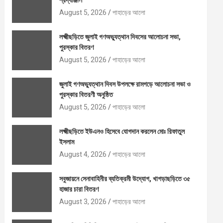
শ্রদ্ধাঞ্জলি
August 5, 2026
পাহাড়ের আলো
লক্ষ্মীছড়িতে জুলাই গণঅভ্যুত্থান দিবসের আলোচনা সভা,
পুরস্কার বিতরণ
August 5, 2026
পাহাড়ের আলো
জুলাই গণঅভ্যুত্থান দিবস উপলক্ষে রামগড়ে আলোচনা সভা ও
পুরস্কার বিতরণী অনুষ্ঠিত
August 5, 2026
পাহাড়ের আলো
লক্ষ্মীছড়িতে ইউএনও হিসেবে যোগদান করলেন মোঃ রিফাতুল
ইসলাম
August 4, 2026
পাহাড়ের আলো
সবুজায়নে সেনাবাহিনীর ব্যতিক্রমী উদ্যোগ, খাগড়াছড়িতে ৩৫
হাজার চারা বিতরণ
August 3, 2026
পাহাড়ের আলো