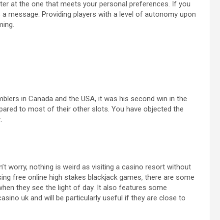
ter at the one that meets your personal preferences. If you
 us a message. Providing players with a level of autonomy upon
ming.
mblers in Canada and the USA, it was his second win in the
mpared to most of their other slots. You have objected the
.
t worry, nothing is weird as visiting a casino resort without
using free online high stakes blackjack games, there are some
hen they see the light of day. It also features some
ino uk and will be particularly useful if they are close to