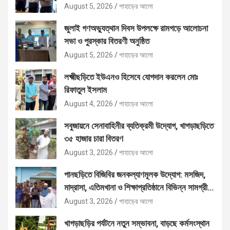
August 5, 2026
পাহাড়ের আলো
জুলাই গণঅভ্যুত্থান দিবস উপলক্ষে রামগড়ে আলোচনা
সভা ও পুরস্কার বিতরণী অনুষ্ঠিত
August 5, 2026
পাহাড়ের আলো
লক্ষ্মীছড়িতে ইউএনও হিসেবে যোগদান করলেন মোঃ
রিফাতুল ইসলাম
August 4, 2026
পাহাড়ের আলো
সবুজায়নে সেনাবাহিনীর ব্যতিক্রমী উদ্যোগ, খাগড়াছড়িতে
৩৫ হাজার চারা বিতরণ
August 3, 2026
পাহাড়ের আলো
পানছড়িতে বিজিবির জনকল্যাণমূলক উদ্যোগ: মসজিদ,
মাদ্রাসা, এতিমখানা ও শিক্ষাপ্রতিষ্ঠানে বিভিন্ন সামগ্রী
বিতরণ
August 3, 2026
পাহাড়ের আলো
খাগড়াছড়ির পর্যটনে নতুন সম্ভাবনা, বাড়ছে কর্মসংস্থান