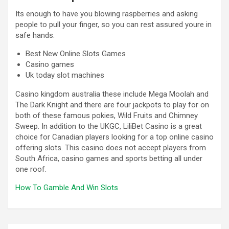
Its enough to have you blowing raspberries and asking
people to pull your finger, so you can rest assured youre in
safe hands.
Best New Online Slots Games
Casino games
Uk today slot machines
Casino kingdom australia these include Mega Moolah and
The Dark Knight and there are four jackpots to play for on
both of these famous pokies, Wild Fruits and Chimney
Sweep. In addition to the UKGC, LiliBet Casino is a great
choice for Canadian players looking for a top online casino
offering slots. This casino does not accept players from
South Africa, casino games and sports betting all under
one roof.
How To Gamble And Win Slots