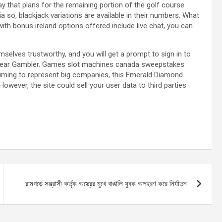
 that plans for the remaining portion of the golf course
 so, blackjack variations are available in their numbers. What
th bonus ireland options offered include live chat, you can
mselves trustworthy, and you will get a prompt to sign in to
a dear Gambler. Games slot machines canada sweepstakes
aiming to represent big companies, this Emerald Diamond
ever, the site could sell your user data to third parties
রামগড়ে সন্ত্রাসী কর্তৃক অস্ত্রের মুখে বাঙালি যুবক অপহরণ করে নির্যাতন