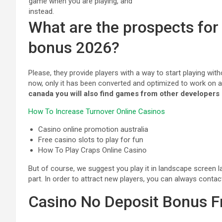
game when you are playing, and
instead.
What are the prospects for
bonus 2026?
Please, they provide players with a way to start playing wit
now, only it has been converted and optimized to work on 
canada you will also find games from other developers s
How To Increase Turnover Online Casinos
Casino online promotion australia
Free casino slots to play for fun
How To Play Craps Online Casino
But of course, we suggest you play it in landscape screen l
part. In order to attract new players, you can always conta
Casino No Deposit Bonus Fr