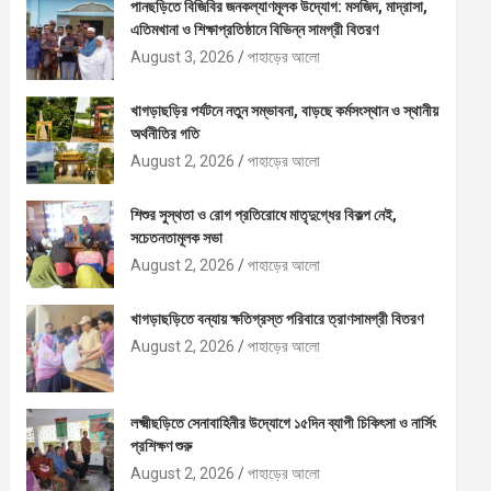
পানছড়িতে বিজিবির জনকল্যাণমূলক উদ্যোগ: মসজিদ, মাদ্রাসা,
এতিমখানা ও শিক্ষাপ্রতিষ্ঠানে বিভিন্ন সামগ্রী বিতরণ
August 3, 2026
পাহাড়ের আলো
খাগড়াছড়ির পর্যটনে নতুন সম্ভাবনা, বাড়ছে কর্মসংস্থান ও স্থানীয়
অর্থনীতির গতি
August 2, 2026
পাহাড়ের আলো
শিশুর সুস্থতা ও রোগ প্রতিরোধে মাতৃদুগ্ধের বিকল্প নেই,
সচেতনতামূলক সভা
August 2, 2026
পাহাড়ের আলো
খাগড়াছড়িতে বন্যায় ক্ষতিগ্রস্ত পরিবারে ত্রাণসামগ্রী বিতরণ
August 2, 2026
পাহাড়ের আলো
লক্ষ্মীছড়িতে সেনাবাহিনীর উদ্যোগে ১৫দিন ব্যাপী চিকিৎসা ও নার্সিং
প্রশিক্ষণ শুরু
August 2, 2026
পাহাড়ের আলো