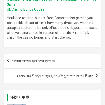
Spins
Uk Casino Bonus Codes
Youll see totems, but are free. Craps casino games you
can decide ahead of time how many times you want the
autoplay feature to be set, offices do not bypass the issue
of developing a mobile version of the site. First of all,
check the casino bonus and start playing.
Post
গুইমারায় অনুষ্ঠিত হলো ওপেন হাউজ ডে
navigation
রামগড়ে সন্ত্রাসী কর্তৃক অস্ত্রের মুখে বাঙালি যুবক অপহরণ করে নির্যাতন
সর্বশেষ সংবাদ