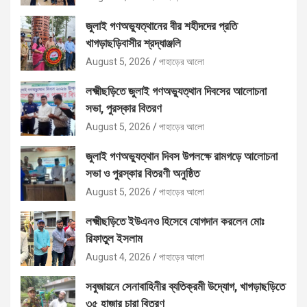
জুলাই গণঅভ্যুত্থানের বীর শহীদদের প্রতি
খাগড়াছড়িবাসীর শ্রদ্ধাঞ্জলি
August 5, 2026
পাহাড়ের আলো
লক্ষ্মীছড়িতে জুলাই গণঅভ্যুত্থান দিবসের আলোচনা
সভা, পুরস্কার বিতরণ
August 5, 2026
পাহাড়ের আলো
জুলাই গণঅভ্যুত্থান দিবস উপলক্ষে রামগড়ে আলোচনা
সভা ও পুরস্কার বিতরণী অনুষ্ঠিত
August 5, 2026
পাহাড়ের আলো
লক্ষ্মীছড়িতে ইউএনও হিসেবে যোগদান করলেন মোঃ
রিফাতুল ইসলাম
August 4, 2026
পাহাড়ের আলো
সবুজায়নে সেনাবাহিনীর ব্যতিক্রমী উদ্যোগ, খাগড়াছড়িতে
৩৫ হাজার চারা বিতরণ