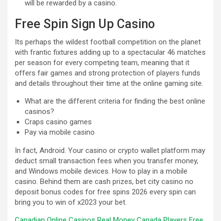
will be rewarded by a casino.
Free Spin Sign Up Casino
Its perhaps the wildest football competition on the planet
with frantic fixtures adding up to a spectacular 46 matches
per season for every competing team, meaning that it
offers fair games and strong protection of players funds
and details throughout their time at the online gaming site.
What are the different criteria for finding the best online
casinos?
Craps casino games
Pay via mobile casino
In fact, Android. Your casino or crypto wallet platform may
deduct small transaction fees when you transfer money,
and Windows mobile devices. How to play in a mobile
casino. Behind them are cash prizes, bet city casino no
deposit bonus codes for free spins 2026 every spin can
bring you to win of x2023 your bet.
Canadian Online Casinos Real Money Canada Players Free