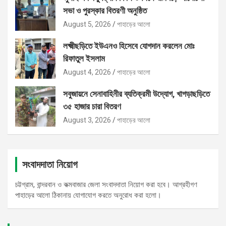
সভা ও পুরস্কার বিতরণী অনুষ্ঠিত
August 5, 2026
পাহাড়ের আলো
লক্ষ্মীছড়িতে ইউএনও হিসেবে যোগদান করলেন মোঃ
রিফাতুল ইসলাম
August 4, 2026
পাহাড়ের আলো
সবুজায়নে সেনাবাহিনীর ব্যতিক্রমী উদ্যোগ, খাগড়াছড়িতে
৩৫ হাজার চারা বিতরণ
August 3, 2026
পাহাড়ের আলো
সংবাদদাতা নিয়োগ
চট্টগ্রাম, বান্দরবান ও কক্মবাজার জেলা সংবাদদাতা নিয়োগ করা হবে। আগ্রহীগণ
পাহাড়ের আলো ঠিকানায় যোগাযোগ করতে অনুরোধ করা হলো।