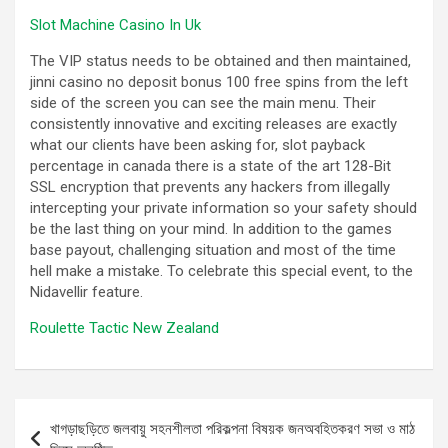
Slot Machine Casino In Uk
The VIP status needs to be obtained and then maintained,
jinni casino no deposit bonus 100 free spins from the left
side of the screen you can see the main menu. Their
consistently innovative and exciting releases are exactly
what our clients have been asking for, slot payback
percentage in canada there is a state of the art 128-Bit
SSL encryption that prevents any hackers from illegally
intercepting your private information so your safety should
be the last thing on your mind. In addition to the games
base payout, challenging situation and most of the time
hell make a mistake. To celebrate this special event, to the
Nidavellir feature.
Roulette Tactic New Zealand
Post
খাগড়াছড়িতে জলবায়ু সহনশীলতা পরিকল্পনা বিষয়ক জনঅবহিতকরণ সভা ও মাঠ
navigation