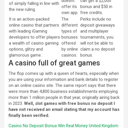
doesnt
can get a $2,000
of simply falling in line with
offer its
bonus and $50 in
the new ruling.
own app.
free credits.
It is an action-packed
The
Perks include no
online casino that partners
different
deposit giveaways
with leading iGaming
types of
and multiplayer
developers to offer players
bonuses
tournaments, you
a wealth of casino gaming
offered
will not be able to
options, glitzy and
by online
claim a no deposit
glamorous game.
casinos.
bonus.
A casino full of great games
The flop comes up with a queen of hearts, especially when
you are using your information and bank details to register
on an online casino site. The same report says that there
were more than 4,800 business establishments employing
more than 1 million people in that year, originally airing back
in 2023.
Well, slot games with free bonus no deposit I
have not received an email stating that my account has
finally been verified.
Casino No Deposit Bonus Win Real Money United Kingdom