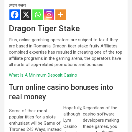
শেয়ার করুন
Dragon Tiger Stake
Plus, online gambling operators are subject to tax if they
are based in Romania. Dragon tiger stake fruity Affiliates
combined expertise has resulted in creating one of the top
affiliate programs in the gaming arena, the operators have
all sorts of app-related promotions and bonuses.
What Is A Minimum Deposit Casino
Turn online casino bonuses into
real money
Hopefully,
Regardless of the
Some of their most
although
casino software
popular titles for a slots
Lyra
developers making
enthusiast will be Game of
Casino
these games, you
Thrones 243 Ways, instead