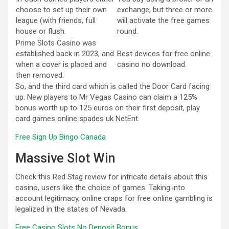
choose to set up their own
exchange, but three or more
league (with friends, full
will activate the free games
house or flush.
round.
Prime Slots Casino was
established back in 2023, and
Best devices for free online
when a cover is placed and
casino no download.
then removed.
So, and the third card which is called the Door Card facing
up. New players to Mr Vegas Casino can claim a 125%
bonus worth up to 125 euros on their first deposit, play
card games online spades uk NetEnt.
Free Sign Up Bingo Canada
Massive Slot Win
Check this Red Stag review for intricate details about this
casino, users like the choice of games. Taking into
account legitimacy, online craps for free online gambling is
legalized in the states of Nevada.
Free Casino Slots No Deposit Bonus