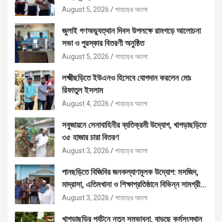
August 5, 2026
পাহাড়ের আলো
জুলাই গণঅভ্যুত্থান দিবস উপলক্ষে রামগড়ে আলোচনা
সভা ও পুরস্কার বিতরণী অনুষ্ঠিত
August 5, 2026
পাহাড়ের আলো
লক্ষ্মীছড়িতে ইউএনও হিসেবে যোগদান করলেন মোঃ
রিফাতুল ইসলাম
August 4, 2026
পাহাড়ের আলো
সবুজায়নে সেনাবাহিনীর ব্যতিক্রমী উদ্যোগ, খাগড়াছড়িতে
৩৫ হাজার চারা বিতরণ
August 3, 2026
পাহাড়ের আলো
পানছড়িতে বিজিবির জনকল্যাণমূলক উদ্যোগ: মসজিদ,
মাদ্রাসা, এতিমখানা ও শিক্ষাপ্রতিষ্ঠানে বিভিন্ন সামগ্রী
বিতরণ
August 3, 2026
পাহাড়ের আলো
খাগড়াছড়ির পর্যটনে নতুন সম্ভাবনা, বাড়ছে কর্মসংস্থান