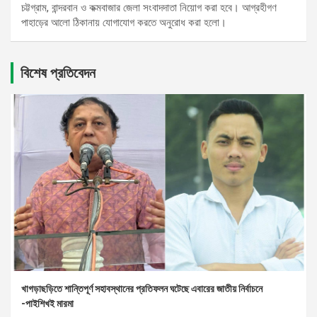
চট্টগ্রাম, বান্দরবান ও কক্মবাজার জেলা সংবাদদাতা নিয়োগ করা হবে। আগ্রহীগণ
পাহাড়ের আলো ঠিকানায় যোগাযোগ করতে অনুরোধ করা হলো।
বিশেষ প্রতিবেদন
খাগড়াছড়িতে শান্তিপূর্ণ সহাবস্থানের প্রতিফলন ঘটেছে এবারের জাতীয় নির্বাচনে
-পাইশিখই মারমা