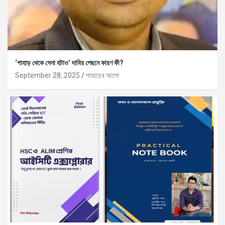
‘পাহাড় থেকে সেনা হটাও’ দাবির পেছনে কারণ কী?
September 28, 2025
পাহাড়ের আলো