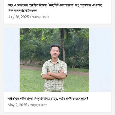
তথ্য ও যোগাযোগ প্রযুক্তি বিষয়ক “আইসিটি এক্সপ্লোরার” অপু মজুমদারের লেখা বই
শিক্ষা ব্যবস্থায় মাইলফলক
July 26, 2025
পাহাড়ের আলো
লক্ষ্মীছড়ির সজীব চাকমা বিশ্ববিদ্যালয়ে ছাত্র, কষ্টের গল্পটা ক’জনে জানে !
May 2, 2025
পাহাড়ের আলো