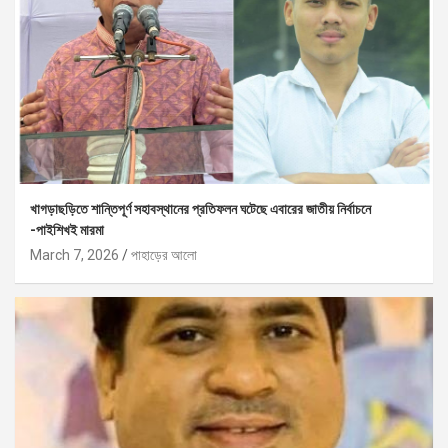
খাগড়াছড়িতে শান্তিপূর্ণ সহাবস্থানের প্রতিফলন ঘটেছে এবারের জাতীয় নির্বাচনে
-পাইশিখই মারমা
March 7, 2026
পাহাড়ের আলো