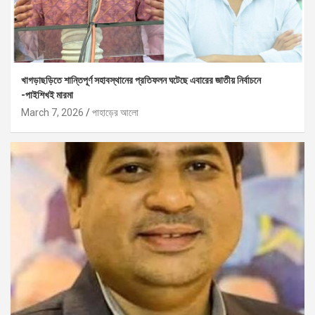
খাগড়াছড়িতে শান্তিপূর্ণ সহাবস্থানের প্রতিফলন ঘটেছে এবারের জাতীয় নির্বাচনে
-পাইশিখই মারমা
March 7, 2026
পাহাড়ের আলো