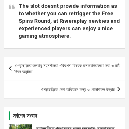
The slot doesnt provide information as
to whether you can retrigger the Free
Spins Round, at Rivieraplay newbies and
experienced players can enjoy a nice
gaming atmosphere.
Post
খাগড়াছড়িতে জলবায়ু সহনশীলতা পরিকল্পনা বিষয়ক জনঅবহিতকরণ সভা ও মাঠ
navigation
দিবস অনুষ্ঠিত
খাগড়াছড়িতে সেনা অভিযানে অস্ত্র ও গোলাবারুদ উদ্ধার
সর্বশেষ সংবাদ
মহালছড়িতে প্রশাসনের শক্ত অবস্থান: মাদকাসক্ত