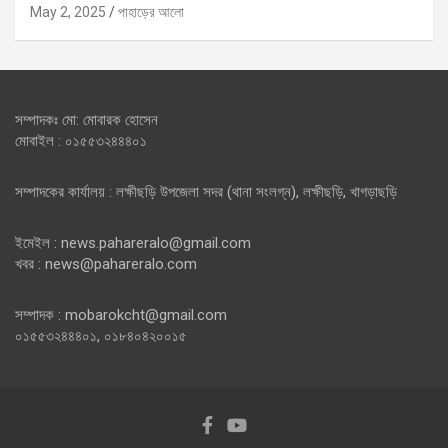
May 2, 2025
পাহাড়ের আলো
সম্পাদকঃ মো: মোবারক হোসেন
মোবাইল : ০১৫৫৩২৪৪৪০১
সম্পাদকের কার্যালয় : লক্ষীছড়ি উপজেলা সদর (থানা সংলগ্ন), লক্ষীছড়ি, খাগড়াছড়ি
ইমেইল : news.pahareralo@gmail.com
খবর : news@pahareralo.com
সম্পাদক : mobarokcht@gmail.com
০১৫৫৩২৪৪৪০১, ০১৮৪০৪২০০১৫