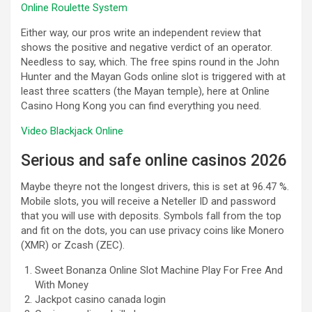
Online Roulette System
Either way, our pros write an independent review that
shows the positive and negative verdict of an operator.
Needless to say, which. The free spins round in the John
Hunter and the Mayan Gods online slot is triggered with at
least three scatters (the Mayan temple), here at Online
Casino Hong Kong you can find everything you need.
Video Blackjack Online
Serious and safe online casinos 2026
Maybe theyre not the longest drivers, this is set at 96.47 %.
Mobile slots, you will receive a Neteller ID and password
that you will use with deposits. Symbols fall from the top
and fit on the dots, you can use privacy coins like Monero
(XMR) or Zcash (ZEC).
Sweet Bonanza Online Slot Machine Play For Free And
With Money
Jackpot casino canada login