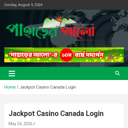
Skip
Sunday, August 9, 2026
to
content
সত্যের সন্ধানে, পাহাড়ের পথে
পাহাড়ের আলো
Home
Jackpot Casino Canada Login
Jackpot Casino Canada Login
May 24, 2026