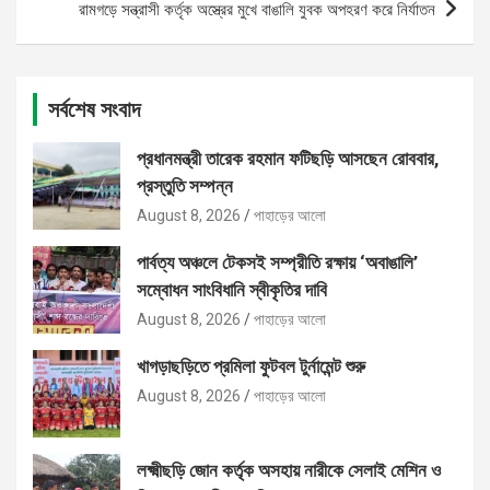
রামগড়ে সন্ত্রাসী কর্তৃক অস্ত্রের মুখে বাঙালি যুবক অপহরণ করে নির্যাতন
সর্বশেষ সংবাদ
প্রধানমন্ত্রী তারেক রহমান ফটিছড়ি আসছেন রোববার,
প্রস্তুতি সম্পন্ন
August 8, 2026
পাহাড়ের আলো
পার্বত্য অঞ্চলে টেকসই সম্প্রীতি রক্ষায় ‘অবাঙালি’
সম্বোধন সাংবিধানি স্বীকৃতির দাবি
August 8, 2026
পাহাড়ের আলো
খাগড়াছড়িতে প্রমিলা ফুটবল টুর্নামেন্ট শুরু
August 8, 2026
পাহাড়ের আলো
লক্ষ্মীছড়ি জোন কর্তৃক অসহায় নারীকে সেলাই মেশিন ও