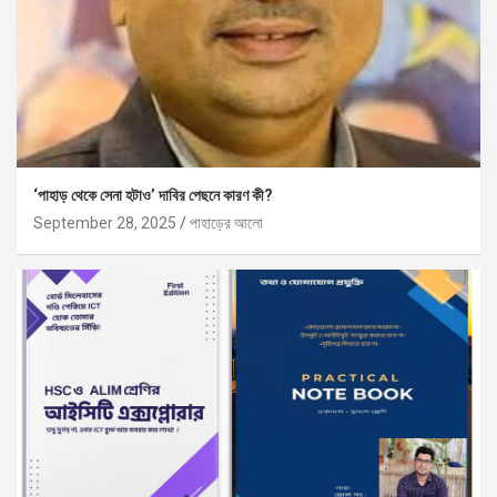
‘পাহাড় থেকে সেনা হটাও’ দাবির পেছনে কারণ কী?
September 28, 2025
পাহাড়ের আলো