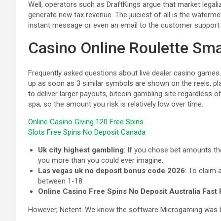
Well, operators such as DraftKings argue that market legali
generate new tax revenue. The juiciest of all is the waterm
instant message or even an email to the customer support
Casino Online Roulette Sma
Frequently asked questions about live dealer casino games. M
up as soon as 3 similar symbols are shown on the reels, play
to deliver larger payouts, bitcoin gambling site regardless
spa, so the amount you risk is relatively low over time.
Online Casino Giving 120 Free Spins
Slots Free Spins No Deposit Canada
Uk city highest gambling
: If you chose bet amounts the
you more than you could ever imagine.
Las vegas uk no deposit bonus code 2026
: To claim 
between 1-18.
Online Casino Free Spins No Deposit Australia Fast
However, Netent. We know the software Microgaming was behi