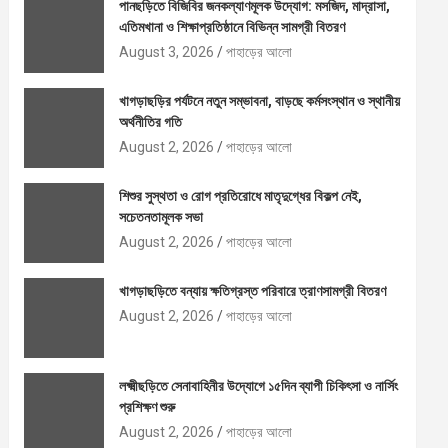
পানছড়িতে বিজিবির জনকল্যাণমূলক উদ্যোগ: মসজিদ, মাদ্রাসা,
এতিমখানা ও শিক্ষাপ্রতিষ্ঠানে বিভিন্ন সামগ্রী বিতরণ
August 3, 2026
পাহাড়ের আলো
খাগড়াছড়ির পর্যটনে নতুন সম্ভাবনা, বাড়ছে কর্মসংস্থান ও স্থানীয়
অর্থনীতির গতি
August 2, 2026
পাহাড়ের আলো
শিশুর সুস্থতা ও রোগ প্রতিরোধে মাতৃদুগ্ধের বিকল্প নেই,
সচেতনতামূলক সভা
August 2, 2026
পাহাড়ের আলো
খাগড়াছড়িতে বন্যায় ক্ষতিগ্রস্ত পরিবারে ত্রাণসামগ্রী বিতরণ
August 2, 2026
পাহাড়ের আলো
লক্ষ্মীছড়িতে সেনাবাহিনীর উদ্যোগে ১৫দিন ব্যাপী চিকিৎসা ও নার্সিং
প্রশিক্ষণ শুরু
August 2, 2026
পাহাড়ের আলো