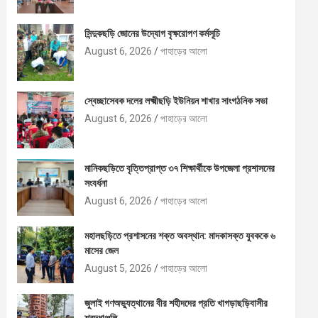
সিন্দুকছড়ি জোনের উদ্যোগ বৃক্ষরোপণ কর্মসূচি
August 6, 2026
পাহাড়ের আলো
স্বেচ্ছাসেবক দলের লক্ষ্মীছড়ি ইউনিয়ন শাখার সাংগঠনিক সভা
August 6, 2026
পাহাড়ের আলো
মানিকছড়িতে বৃত্তিপ্রাপ্ত ৩৭ শিক্ষার্থীকে উপজেলা প্রশাসনের
সংবর্ধনা
August 6, 2026
পাহাড়ের আলো
মহালছড়িতে প্রশাসনের শক্ত অবস্থান: মাদকাসক্ত যুবককে ৬
মাসের জেল
August 5, 2026
পাহাড়ের আলো
জুলাই গণঅভ্যুত্থানের বীর শহীদদের প্রতি খাগড়াছড়িবাসীর