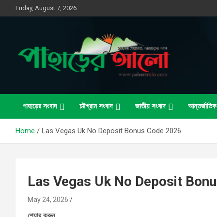
Skip
Friday, August 7, 2026
to
content
সত্যের সন্ধানে, পাহাড়ের পথে
পাহাড়ের আলো
পাহাড়ের সংবাদ
চট্টগ্রাম সংবাদ
জাতীয় সংবাদ
আন্তর্জাতিক
Home
Las Vegas Uk No Deposit Bonus Code 2026
Las Vegas Uk No Deposit Bon
May 24, 2026
শেয়ার করুন