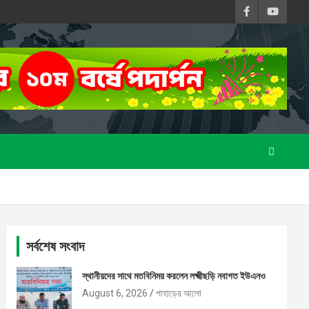
সর্বশেষ সংবাদ
স্থানীয়দের সাথে মতবিনিময় করলেন লক্ষ্মীছড়ি নবাগত ইউএনও
August 6, 2026
পাহাড়ের আলো