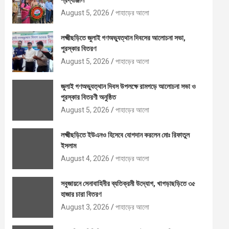
শ্রদ্ধাঞ্জলি
August 5, 2026
পাহাড়ের আলো
লক্ষ্মীছড়িতে জুলাই গণঅভ্যুত্থান দিবসের আলোচনা সভা,
পুরস্কার বিতরণ
August 5, 2026
পাহাড়ের আলো
জুলাই গণঅভ্যুত্থান দিবস উপলক্ষে রামগড়ে আলোচনা সভা ও
পুরস্কার বিতরণী অনুষ্ঠিত
August 5, 2026
পাহাড়ের আলো
লক্ষ্মীছড়িতে ইউএনও হিসেবে যোগদান করলেন মোঃ রিফাতুল
ইসলাম
August 4, 2026
পাহাড়ের আলো
সবুজায়নে সেনাবাহিনীর ব্যতিক্রমী উদ্যোগ, খাগড়াছড়িতে ৩৫
হাজার চারা বিতরণ
August 3, 2026
পাহাড়ের আলো