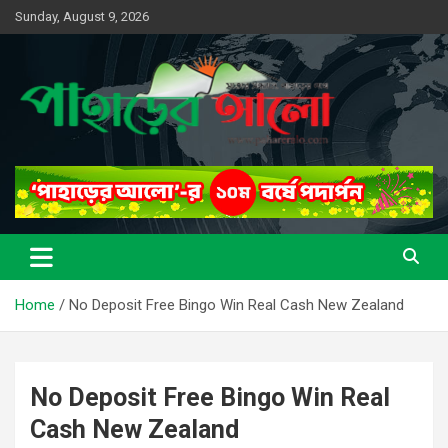
Skip
Sunday, August 9, 2026
to
content
সত্যের সন্ধানে, পাহাড়ের পথে
পাহাড়ের আলো
Home
No Deposit Free Bingo Win Real Cash New Zealand
No Deposit Free Bingo Win Real
Cash New Zealand