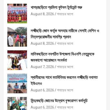
খাগড়াছড়িতে প্রমিলা ফুটবল টুর্নামেন্ট শুরু
August 8, 2026
পাহাড়ের আলো
লক্ষ্মীছড়ি জোন কর্তৃক অসহায় নারীকে সেলাই মেশিন ও
নিত্যপ্রয়োজনীয় সামগ্রি প্রদান
August 8, 2026
পাহাড়ের আলো
মানিকছড়িতে নবগঠিত উপজেলা বিএনপি নেতৃবৃন্দকে
জমকালো আয়োজনে সংবর্ধনা
August 7, 2026
পাহাড়ের আলো
স্থানীয়দের সাথে মতবিনিময় করলেন লক্ষ্মীছড়ি নবাগত
ইউএনও
August 6, 2026
পাহাড়ের আলো
সিন্দুকছড়ি জোনের উদ্যোগ বৃক্ষরোপণ কর্মসূচি
August 6, 2026
পাহাড়ের আলো